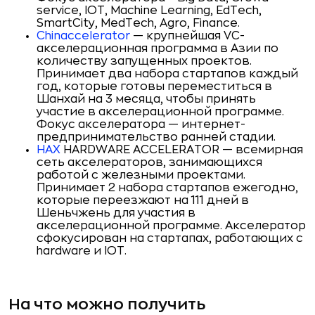
service, IOT, Machine Learning, EdTech,
SmartCity, MedTech, Agro, Finance.
Chinaccelerator
— крупнейшая VC-
акселерационная программа в Азии по
количеству запущенных проектов.
Принимает два набора стартапов каждый
год, которые готовы переместиться в
Шанхай на 3 месяца, чтобы принять
участие в акселерационной программе.
Фокус акселератора — интернет-
предпринимательство ранней стадии.
HAX
HARDWARE ACCELERATOR — всемирная
сеть акселераторов, занимающихся
работой с железными проектами.
Принимает 2 набора стартапов ежегодно,
которые переезжают на 111 дней в
Шеньчжень для участия в
акселерационной программе. Акселератор
сфокусирован на стартапах, работающих с
hardware и IOT.
На что можно получить