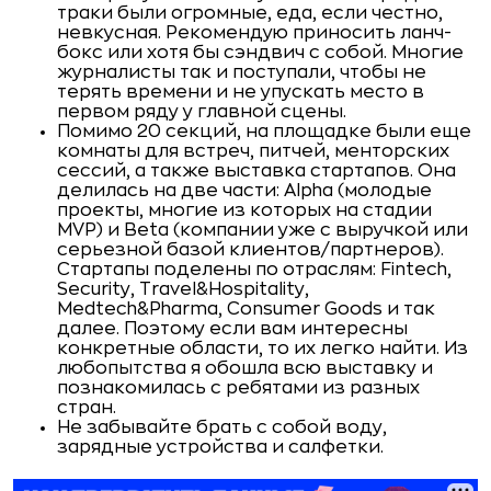
траки были огромные, еда, если честно,
невкусная. Рекомендую приносить ланч-
бокс или хотя бы сэндвич с собой. Многие
журналисты так и поступали, чтобы не
терять времени и не упускать место в
первом ряду у главной сцены.
Помимо 20 секций, на площадке были еще
комнаты для встреч, питчей, менторских
сессий, а также выставка стартапов. Она
делилась на две части: Alpha (молодые
проекты, многие из которых на стадии
MVP) и Beta (компании уже с выручкой или
серьезной базой клиентов/партнеров).
Стартапы поделены по отраслям: Fintech,
Security, Travel&Hospitality,
Medtech&Pharma, Consumer Goods и так
далее. Поэтому если вам интересны
конкретные области, то их легко найти. Из
любопытства я обошла всю выставку и
познакомилась с ребятами из разных
стран.
Не забывайте брать с собой воду,
зарядные устройства и салфетки.