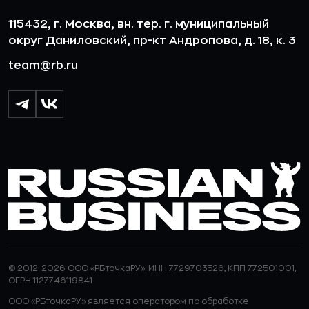
115432, г. Москва, вн. тер. г. муниципальный
округ Даниловский, пр-кт Андропова, д. 18, к. 3
team@rb.ru
© 2012-2026 ООО «РБточкаРУ». ИНН 7729703526, КПП 772501001,
ОГРН 1127746119841
ООО «РБточкаРУ» является оператором по обработке