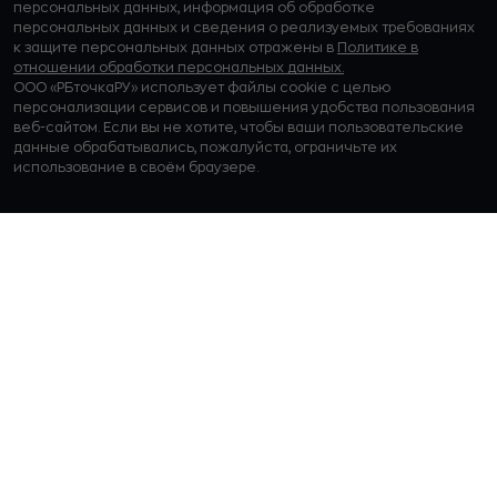
персональных данных, информация об обработке
персональных данных и сведения о реализуемых требованиях
к защите персональных данных отражены в
Политике в
отношении обработки персональных данных.
ООО «РБточкаРУ» использует файлы cookie с целью
персонализации сервисов и повышения удобства пользования
веб-сайтом. Если вы не хотите, чтобы ваши пользовательские
данные обрабатывались, пожалуйста, ограничьте их
использование в своём браузере.