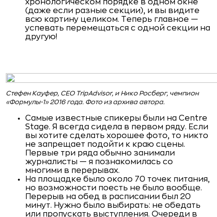
хронологическом порядке в одном окне
(даже если разные секции), и вы видите
всю картину целиком. Теперь главное —
успевать перемещаться с одной секции на
другую!
Стефен Кауфер, CEO TripAdvisor, и Нико Росберг, чемпион
«Формулы-1» 2016 года. Фото из архива автора.
Самые известные спикеры были на Centre
Stage. Я всегда сидела в первом ряду. Если
вы хотите сделать хорошее фото, то никто
не запрещает подойти к краю сцены.
Первые три ряда обычно занимали
журналисты — я познакомилась со
многими в перерывах.
На площадке было около 70 точек питания,
но возможности поесть не было вообще.
Перерыв на обед в расписании был 20
минут. Нужно было выбирать: не обедать
или пропускать выступления. Очереди в