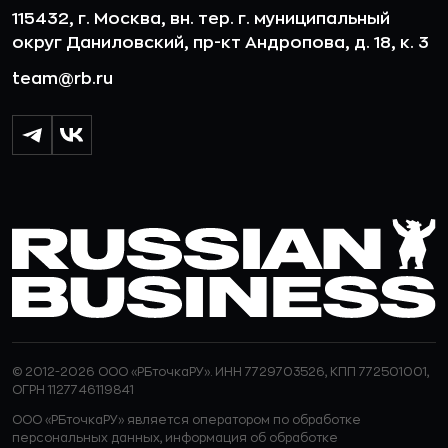
115432, г. Москва, вн. тер. г. муниципальный
округ Даниловский, пр-кт Андропова, д. 18, к. 3
team@rb.ru
© 2012-2026 ООО «РБточкаРУ». ИНН 7729703526, КПП 772501001,
ОГРН 1127746119841
ООО «РБточкаРУ» является оператором по обработке
персональных данных, информация об обработке