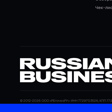
Чек-ли
© 2012-2026 ООО «РБточкаРУ». ИНН 7729703526, КПП 772
ООО «РБточкаРУ» является оператором по обработке п
информация об обработке персональных данных и све