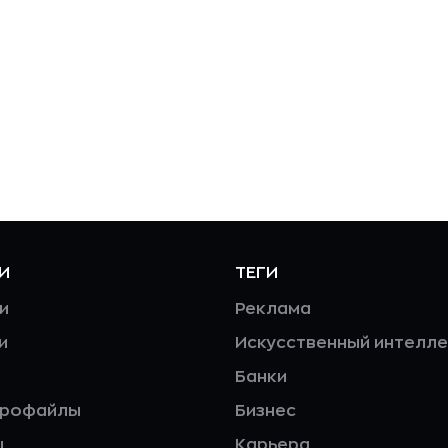
И
ТЕГИ
и
Реклама
и
Искусственный интелле
Банки
профайлы
Бизнес
ы
Карьера