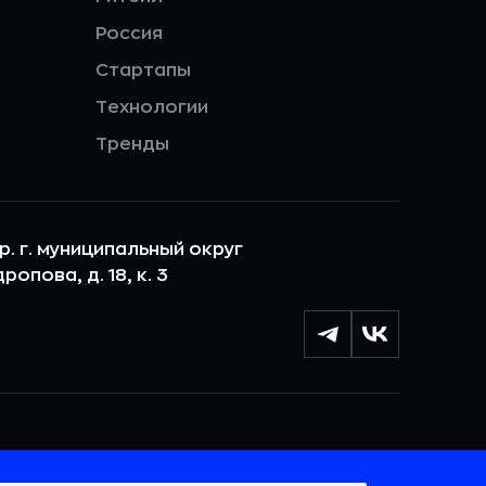
Россия
Стартапы
Технологии
Тренды
ер. г. муниципальный округ
опова, д. 18, к. 3
лы cookie с целью персонализации сервисов и
 веб-сайтом. Если вы не хотите, чтобы ваши