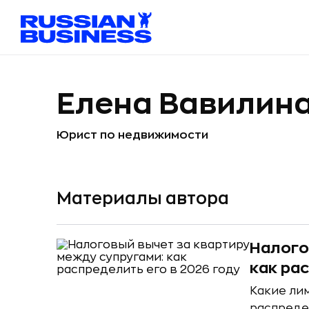
Елена Вавилин
Юрист по недвижимости
Материалы автора
Налого
как ра
Какие лим
распреде