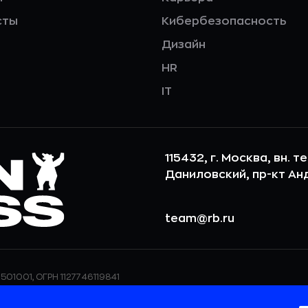
сты
Кибербезопасность
Дизайн
HR
IT
115432, г. Москва, вн. т
Даниловский, пр-кт Андр
team@rb.ru
501001, ОГРН 1127746119841
ерсональных данных,
ООО «РБточкаРУ» использует фай
дения о реализуемых
повышения удобства пользования