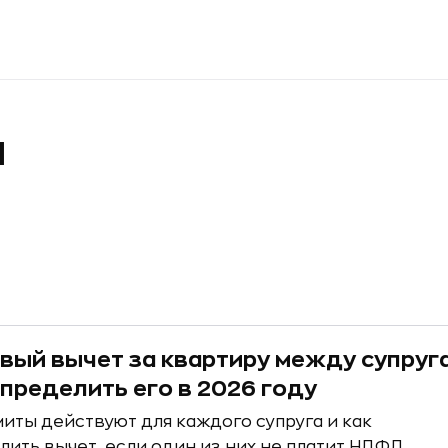
а
вый вычет за квартиру между супруг
спределить его в 2026 году
иты действуют для каждого супруга и как
лить вычет, если один из них не платит НДФЛ