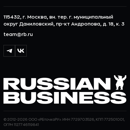
115432, г. Москва, вн. тер. г. муниципальный
округ Даниловский, пр-кт Андропова, д. 18, к. 3
team@rb.ru
© 2012-2026 ООО «РБточкаРУ». ИНН 7729703526, КПП 772501001,
ОГРН 1127746119841