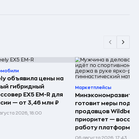
омобили
ly объявила цены на
вый гибридный
Маркетплейсы
ссовер EX5 EM-R для
Минэкономразвития
сии — от 3,46 млн ₽
готовит меры подд
продавцов Wildberri
вгуста 2026, 18:00
приоритет — восста
работу платформы
06 августа 2026, 17:43