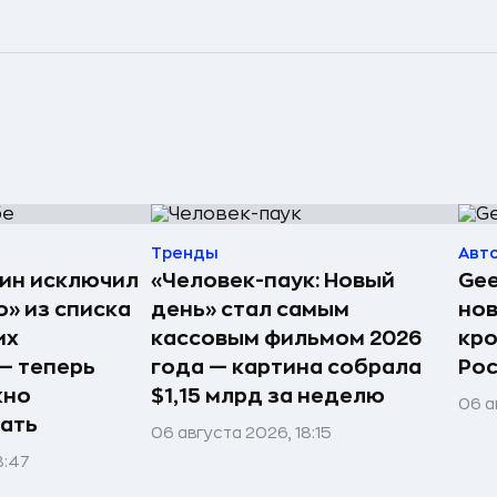
Тренды
Авт
ин исключил
«Человек-паук: Новый
Gee
» из списка
день» стал самым
но
их
кассовым фильмом 2026
кро
— теперь
года — картина собрала
Рос
жно
$1,15 млрд за неделю
06 а
ать
06 августа 2026, 18:15
8:47