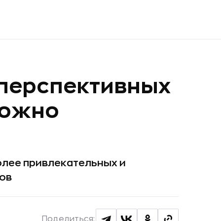
 перспективных
можно
олее привлекательных и
пов
Поделиться: