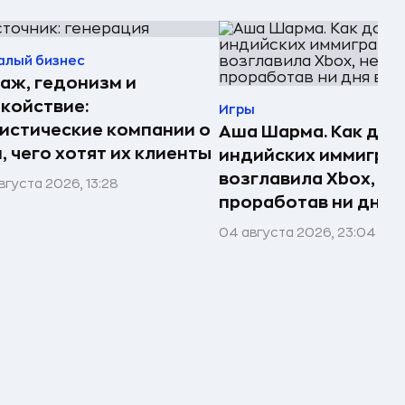
алый бизнес
аж, гедонизм и
койствие:
Игры
истические компании о
Аша Шарма. Как доч
, чего хотят их клиенты
индийских иммигра
возглавила Xbox, не
вгуста 2026, 13:28
проработав ни дня в
04 августа 2026, 23:04