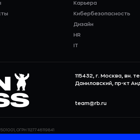
ы
Карьера
сты
Кибербезопасность
Дизайн
HR
IT
115432, г. Москва, вн. т
Даниловский, пр-кт Андр
team@rb.ru
501001, ОГРН 1127746119841
ерсональных данных,
ООО «РБточкаРУ» использует фай