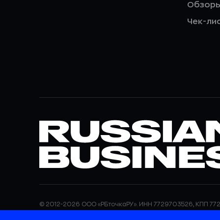
Обзор
Чек-ли
© 2012-2026 ООО «РБточкаРУ». ИНН 7729703526, КПП 772
ООО «РБточкаРУ» является оператором по обработке п