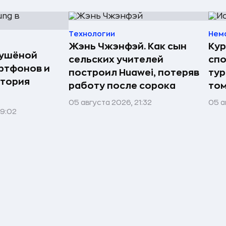
Технологии
Нем
Жэнь Чжэнфэй. Как сын
Кур
сушёной
сельских учителей
спо
ртфонов и
построил Huawei, потеряв
тур
стория
работу после сорока
том
05 августа 2026, 21:32
05 а
09:02