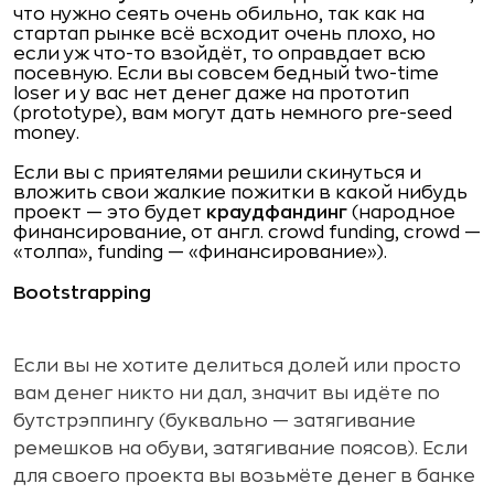
что нужно сеять очень обильно, так как на
стартап рынке всё всходит очень плохо, но
если уж что-то взойдёт, то оправдает всю
посевную. Если вы совсем бедный two-time
loser и у вас нет денег даже на прототип
(prototype), вам могут дать немного pre-seed
money.
Если вы с приятелями решили скинуться и
вложить свои жалкие пожитки в какой нибудь
проект — это будет
краудфандинг
(народное
финансирование, от англ.
сrowd funding, сrowd —
«толпа», funding — «финансирование»).
Bootstrapping
Если вы не хотите делиться долей или просто
вам денег никто ни дал, значит вы идёте по
бутстрэппингу (буквально — затягивание
ремешков на обуви, затягивание поясов). Если
для своего проекта вы возьмёте денег в банке