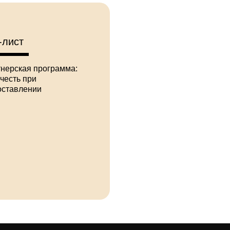
-лист
нерская программа:
учесть при
оставлении