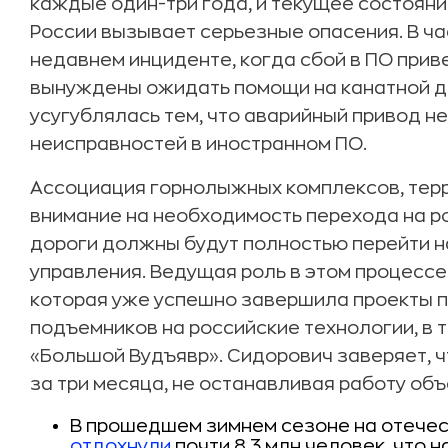
каждые один-три года, и текущее состояни
России вызывает серьезные опасения. В ч
недавнем инциденте, когда сбой в ПО прив
вынуждены ожидать помощи на канатной до
усугублялась тем, что аварийный привод не
неисправностей в иностранном ПО.
Ассоциация горнолыжных комплексов, тер
внимание на необходимость перехода на ро
дороги должны будут полностью перейти 
управления. Ведущая роль в этом процессе
которая уже успешно завершила проекты п
подъемников на российские технологии, в т
«Большой Вудъявр». Сидорович заверяет, 
за три месяца, не останавливая работу объ
В прошедшем зимнем сезоне на отече
отдохнули
почти 8,3 млн человек, что н