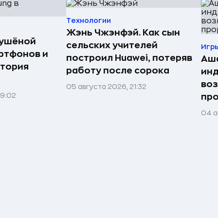
Технологии
Жэнь Чжэнфэй. Как сын
сушёной
сельских учителей
Игр
ртфонов и
построил Huawei, потеряв
Аша
стория
работу после сорока
инд
воз
05 августа 2026, 21:32
09:02
про
04 а