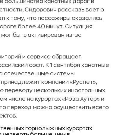
е большинства канатных дорог в
астности, Сидорович рассказывает о
ел к тому, что пассажиры оказались
роге более 40 минут. Ситуация
 мог быть активирован из-за
риторий и сервиса обращает
ссийский софт. К 1 сентября канатные
на отечественные системы
 принадлежит компании «Руслет»,
о переводу нескольких иностранных
ом числе на курортах «Роза Хутор» и
что переход можно осуществить всего
ектов.
ственных горнолыжных курортах
а четверть больше, чем в