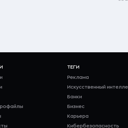
И
ТЕГИ
и
Реклама
и
Искусственный интелле
Банки
профайлы
Бизнес
ы
Карьера
сты
Кибербезопасность