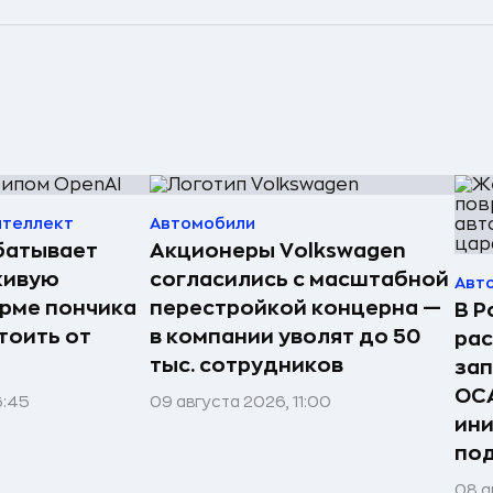
нтеллект
Автомобили
батывает
Акционеры Volkswagen
живую
согласились с масштабной
Авт
орме пончика
перестройкой концерна —
В Р
тоить от
в компании уволят до 50
рас
тыс. сотрудников
зап
ОС
6:45
09 августа 2026, 11:00
ини
по
08 а