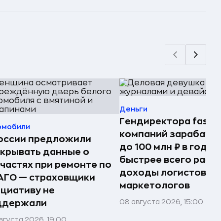
Деньги
Гендиректора fashi
омобили
компаний зарабаты
оссии предложили
до 100 млн ₽ в год —
крывать данные о
быстрее всего раст
частях при ремонте по
доходы логистов и
АГО — страховщики
маркетологов
циативу не
08 августа 2026, 15:00
ддержали
вгуста 2026, 19:00