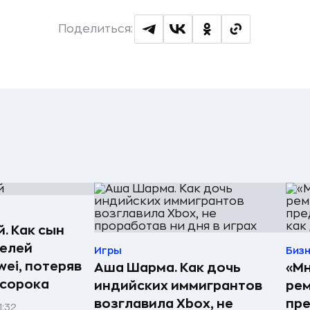
Поделиться:
. Как сын
телей
Игры
Биз
ei, потеряв
Аша Шарма. Как дочь
«Мн
 сорока
индийских иммигрантов
рем
возглавила Xbox, не
пре
1:32