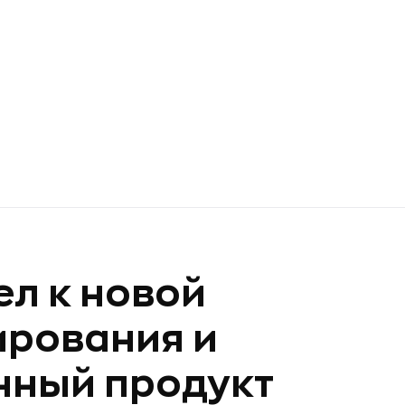
ел к новой
ирования и
нный продукт