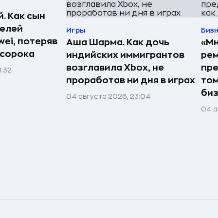
. Как сын
телей
Игры
Биз
ei, потеряв
Аша Шарма. Как дочь
«Мн
 сорока
индийских иммигрантов
рем
возглавила Xbox, не
пре
1:32
проработав ни дня в играх
том
би
04 августа 2026, 23:04
04 а