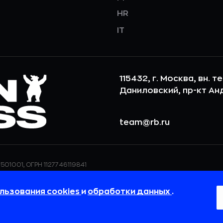
HR
IT
115432, г. Москва, вн. т
Даниловский, пр-кт Андр
team@rb.ru
501001, ОГРН 1127746119841
ерсональных данных,
ООО «РБточкаРУ» использует фай
дения о реализуемых
повышения удобства пользования
льзования cookies
и
обработки данных
.
 в
Политике в отношении
пользовательские данные обраба
своём браузере.