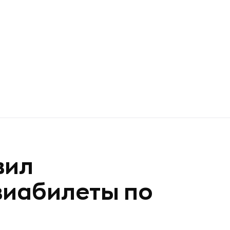
вил
виабилеты по