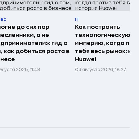
нес
IT
огие до сих пор
Как построить
есленники, а не
технологическую
дприниматели»: гид о
империю, когда про
, как добиться роста в
тебя весь рынок: ис
знесе
Huawei
вгуста 2026, 11:48
03 августа 2026, 18:27