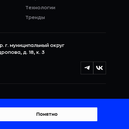
Технологии
Тренды
ер. г. муниципальный округ
опова, д. 18, к. 3
лы cookie с целью персонализации сервисов и
 веб-сайтом. Если вы не хотите, чтобы ваши
тывались, пожалуйста, ограничьте их использование в
Понятно