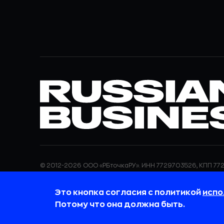
© 2012-2026 ООО «РБточкаРУ». ИНН 7729703526, КПП 772
ООО «РБточкаРУ» является оператором по обработке п
информация об обработке персональных данных и све
Это кнопка согласия с политикой
испо
требованиях к защите персональных данных отражены
обработки персональных данных.
Потому что она должна быть.