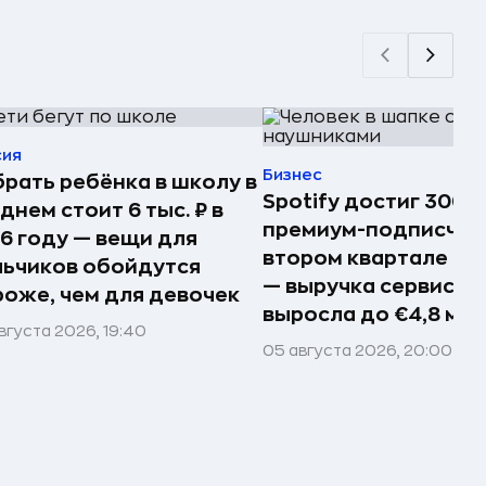
сия
Бизнес
рать ребёнка в школу в
Spotify достиг 300 
днем стоит 6 тыс. ₽ в
премиум-подписчик
6 году — вещи для
втором квартале 20
ьчиков обойдутся
— выручка сервиса
оже, чем для девочек
выросла до €4,8 мл
вгуста 2026, 19:40
05 августа 2026, 20:00