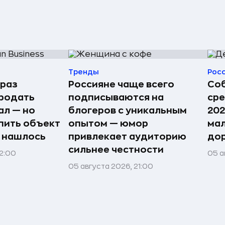
Тренды
Рос
 раз
Россияне чаще всего
Соб
родать
подписываются на
сре
ал — но
блогеров с уникальным
202
пить объект
опытом — юмор
мал
е нашлось
привлекает аудиторию
дор
сильнее честности
22:00
05 а
05 августа 2026, 21:00