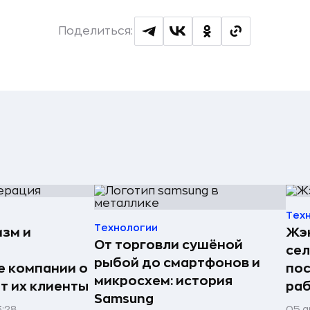
Поделиться:
Тех
Технологии
изм и
Жэн
От торговли сушёной
сел
рыбой до смартфонов и
е компании о
пос
микросхем: история
ят их клиенты
раб
Samsung
3:28
05 а