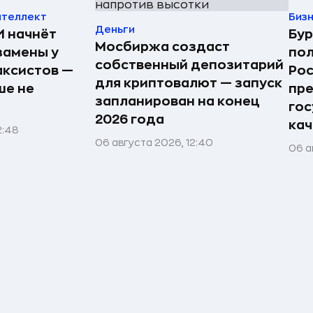
нтеллект
Биз
Деньги
И начнёт
Бур
Мосбиржа создаст
замены у
по
собственный депозитарий
аксистов —
Рос
для криптовалют — запуск
ше не
пре
запланирован на конец
гос
2026 года
кач
2:48
06 августа 2026, 12:40
06 а