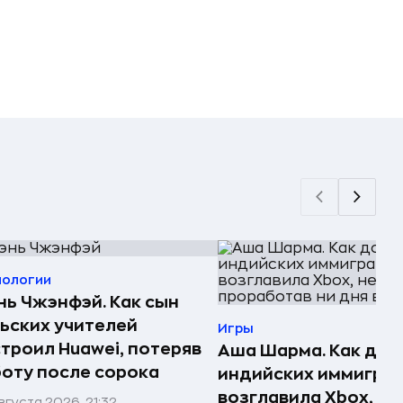
нологии
ь Чжэнфэй. Как сын
ьских учителей
Игры
троил Huawei, потеряв
Аша Шарма. Как доч
оту после сорока
индийских иммигра
возглавила Xbox, не
вгуста 2026, 21:32