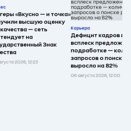
нес
геры «Вкусно — и точка»
лучили высшую оценку
Карьера
качества — сеть
Дефицит кадров вы
тендует на
всплеск предложен
ударственный Знак
подработке — коли
ества
запросов о поиске 
вгуста 2026, 12:23
выросло на 82%
06 августа 2026, 12:00