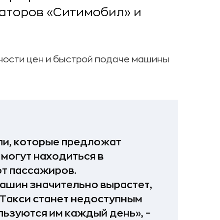
аторов «Ситимобил» и
чности цен и быстрой подаче машины
ли, которые предложат
 могут находиться в
от пассажиров.
ашин значительно вырастет,
 Такси станет недоступным
ьзуются им каждый день», –