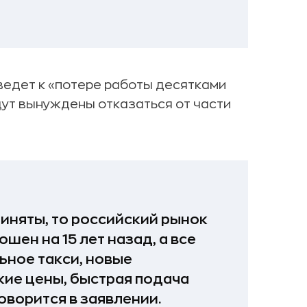
ведет к «потере работы десятками
дут вынуждены отказаться от части
риняты, то российский рынок
шен на 15 лет назад, а все
ьное такси, новые
кие цены, быстрая подача
оворится в заявлении.