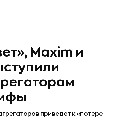
ет», Maxim и
ыступили
грегаторам
рифы
агрегаторов приведет к «потере