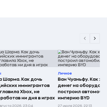
ы
Личное
 Шарма. Как дочь
Ван Чуаньфу. Как хи
ийских иммигрантов
денег на оборудова
главила Xbox, не
построил автомоби
работав ни дня в играх
империю BYD
вгуста 2026, 23:04
27 июля 2026, 22:13