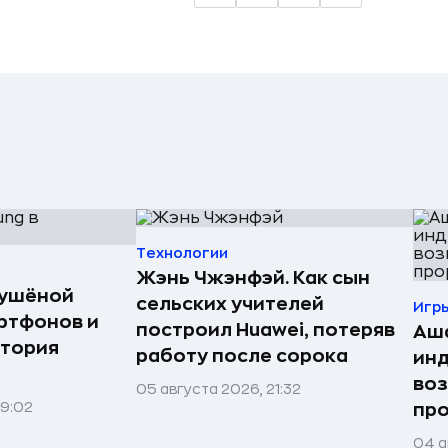
Технологии
Жэнь Чжэнфэй. Как сын
сушёной
сельских учителей
Игр
ртфонов и
построил Huawei, потеряв
Аша
стория
работу после сорока
инд
воз
05 августа 2026, 21:32
09:02
про
04 а