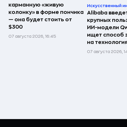
карманную «живую
Искусственный и
колонку» в форме пончика
Alibaba введе
— она будет стоить от
крупных поль
$300
ИИ-модели Qw
ищет способ 
07 августа 2026, 16:45
на технологи
07 августа 2026, 1