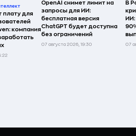
OpenAI снимет лимит на
В Р
нтеллект
запросы для ИИ:
кри
т плату для
бесплатная версия
ИИ:
зователей
ChatGPT будет доступна
90%
en: компания
без ограничений
вы
заработать
07 августа 2026, 19:30
07 а
ях
4:22