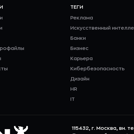
И
ТЕГИ
и
Реклама
и
Искусственный интелле
Банки
профайлы
Бизнес
ы
Карьера
сты
Кибербезопасность
Дизайн
HR
IT
115432, г. Москва, вн. т