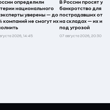
оссии определили
В России просят упр
терии национального
банкротство для
 эксперты уверены — до
пострадавших от п
 компаний не смогут их
на складах — их им
полнить
под угрозой
вгуста 2026, 14:45
07 августа 2026, 20:30