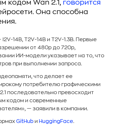
м кодом Wan 2.1,
говорится
ейросети. Она способна
ния.
I2V-14B, T2V-14B и T2V-1.3B. Первые
зрешении от 480p до 720p,
вании ИИ-модели указывает на то, что
тров при выполнении запроса.
видеопамяти, что делает ее
широкому потребителю графическими
 2.1 последовательно превосходит
ым кодом и современные
ателям», — заявили в компании.
формах
GitHub
и
HuggingFace
.