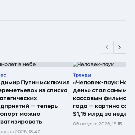
нес
Тренды
димир Путин исключил
«Человек-паук: Нов
реметьево» из списка
день» стал самым
атегических
кассовым фильмом 
дприятий — теперь
года — картина соб
ропорт можно
$1,15 млрд за недел
ватизировать
06 августа 2026, 18:15
вгуста 2026, 18:47