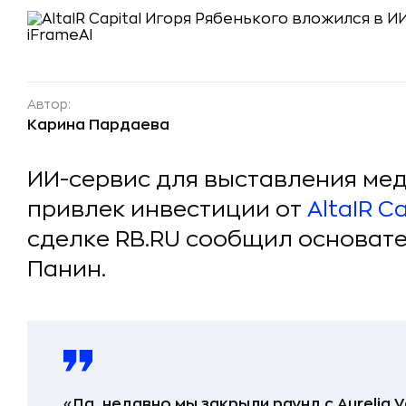
Автор:
Карина Пардаева
ИИ-сервис для выставления мед
привлек инвестиции от
AltaIR C
сделке RB.RU сообщил основате
Панин.
«Да, недавно мы закрыли раунд с Aurelia Ve