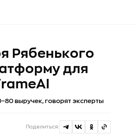
оря Рябенького
латформу для
FrameAI
0–80 выручек, говорят эксперты
Поделиться: