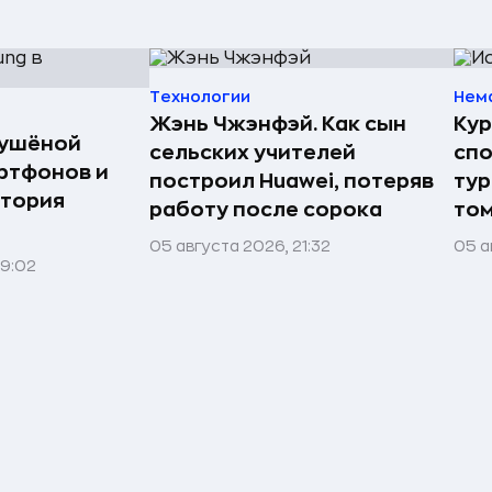
Технологии
Нем
Жэнь Чжэнфэй. Как сын
Кур
сушёной
сельских учителей
спо
ртфонов и
построил Huawei, потеряв
тур
стория
работу после сорока
том
05 августа 2026, 21:32
05 а
09:02