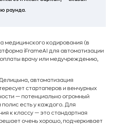
ию раунда.
ка медицинского кодирования (в
латформа iFrameAI для автоматизации
 оплаты врачу или медучреждению,
 Делицына, автоматизация
ересует стартаперов и венчурных
ности — потенциально огромный
 полис есть у каждого. Для
ия к классу — это стандартная
 решает очень хорошо, подчеркивает