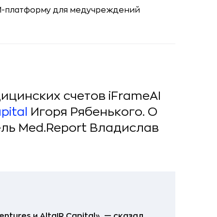
ицинских счетов iFrameAI
apital
Игоря Рябенького. О
ль Med.Report Владислав
ntures и AltaIR Capital», — сказал