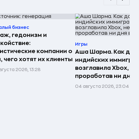
алый бизнес
аж, гедонизм и
койствие:
Игры
истические компании о
Аша Шарма. Как доч
, чего хотят их клиенты
индийских иммигра
возглавила Xbox, не
вгуста 2026, 13:28
проработав ни дня в
04 августа 2026, 23:04