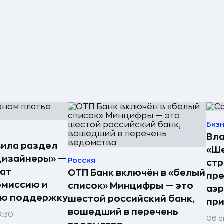
Биз
Вла
ила раздел
«Ше
дизайнеры» —
Россия
стр
ат
ОТП Банк включён в «белый
пре
омиссию и
список» Минцифры — это
аэ
ую поддержку
шестой российский банк,
при
вошедший в перечень
9:30
06 а