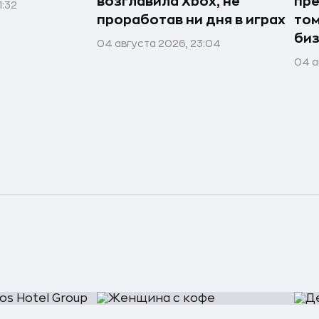
возглавила Xbox, не
пре
1:32
проработав ни дня в играх
том
би
04 августа 2026, 23:04
04 а