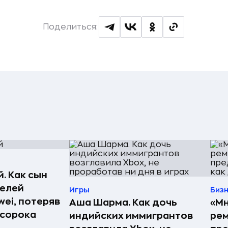
Поделиться:
. Как сын
телей
Игры
Биз
ei, потеряв
Аша Шарма. Как дочь
«Мн
 сорока
индийских иммигрантов
рем