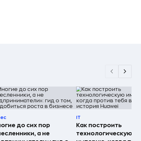
нес
IT
огие до сих пор
Как построить
есленники, а не
технологическую