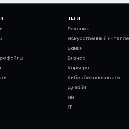
И
ТЕГИ
и
Реклама
и
Искусственный интелле
Банки
профайлы
Бизнес
ы
Карьера
сты
Кибербезопасность
Дизайн
HR
IT