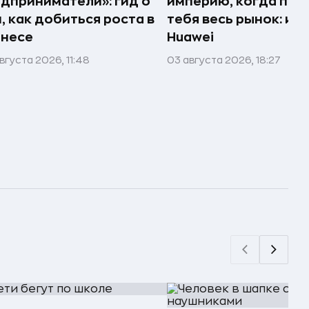
дприниматели»: гид о
империю, когда про
, как добиться роста в
тебя весь рынок: ис
знесе
Huawei
вгуста 2026, 11:48
03 августа 2026, 18:27