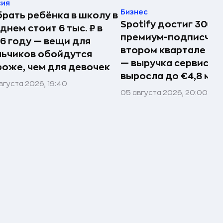
сия
Бизнес
рать ребёнка в школу в
Spotify достиг 300 
днем стоит 6 тыс. ₽ в
премиум-подписчик
6 году — вещи для
втором квартале 20
ьчиков обойдутся
— выручка сервиса
оже, чем для девочек
выросла до €4,8 мл
вгуста 2026, 19:40
05 августа 2026, 20:00