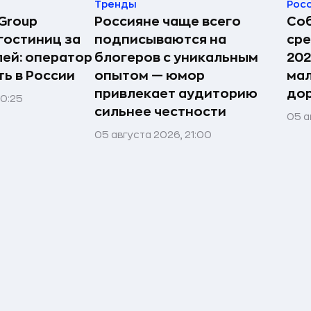
Тренды
Рос
Group
Россияне чаще всего
Соб
гостиниц за
подписываются на
сре
лей: оператор
блогеров с уникальным
202
ь в России
опытом — юмор
мал
привлекает аудиторию
дор
00:25
сильнее честности
05 а
05 августа 2026, 21:00