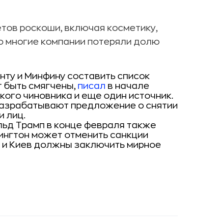
етов роскоши, включая косметику,
го многие компании потеряли долю
ту и Минфину составить список
т быть смягчены,
писал
в начале
кого чиновника и еще один источник.
разрабатывают предложение о снятии
и лиц.
ьд Трамп в конце февраля также
шингтон может отменить санкции
а и Киев должны заключить мирное