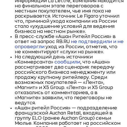
информации La Lettre, компания находится
на финальном этапе переговоров с
местным покупателем, чье имя пока не
раскрывается. Источник Le Figaro уточнил
что, причиной ухода компании из России
стало «ухудшение условий для ведения
бизнеса на местном рынке».
В пресс-службе «Ашан Ритейл Россия» в
ответ на запрос RB.RU
не подтвердили и не
опровергли
уход из России, отметив, что
не комментируют «слухи на рынке».
На следующий день источники
«Коммерсанта»
сообщили
, что «Ашан»
рассматривает два сценария: передачу
российского бизнеса менеджменту или
продажу крупному ритейлеру. Среди
возможных покупателей — «Лента»,
«Магнит» и X5 Group. «Лента» и X5 Group
отказались от комментариев, а в
«Магните» заявили, что переговоры не
ведутся.
«Ашан ритейл Россия» — подразделение
французской Auchan Retail, входящей в
группу ELO (ранее Auchan Group) семьи
Мюлье. Компания работает на российском