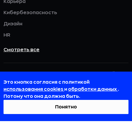
Карьера
Кибербезопасность
Дизайн
HR
Смотреть все
115432, г. Москва, вн. тер. г. муниципальный
округ Даниловский, пр-кт Андропова, д. 18, к. 3
Это кнопка согласия с политикой
использования cookies
и
обработки данных
.
team@rb.ru
Потому что она должна быть.
Понятно