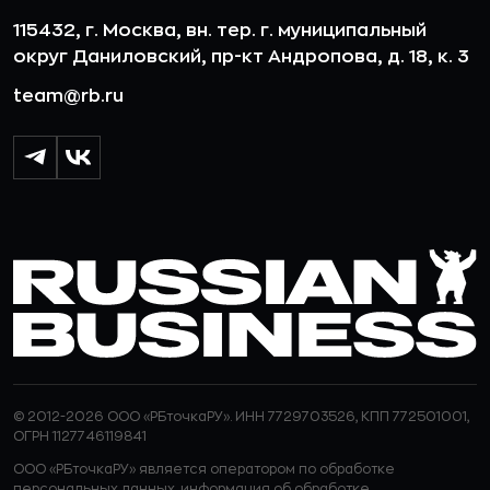
115432, г. Москва, вн. тер. г. муниципальный
округ Даниловский, пр-кт Андропова, д. 18, к. 3
team@rb.ru
© 2012-2026 ООО «РБточкаРУ». ИНН 7729703526, КПП 772501001,
ОГРН 1127746119841
ООО «РБточкаРУ» является оператором по обработке
персональных данных, информация об обработке