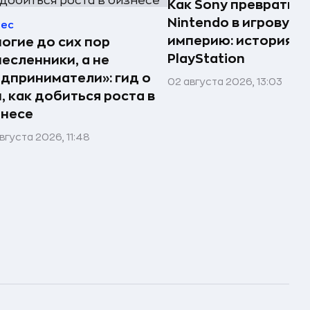
Как Sony превратила
Nintendo в игровую
нес
империю: история
огие до сих пор
PlayStation
есленники, а не
дприниматели»: гид о
02 августа 2026, 13:03
, как добиться роста в
знесе
вгуста 2026, 11:48