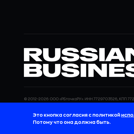
© 2012-2026 ООО «РБточкаРУ». ИНН 7729703526, КПП 772
ООО «РБточкаРУ» является оператором по обработке п
информация об обработке персональных данных и све
Это кнопка согласия с политикой
испо
требованиях к защите персональных данных отражены
обработки персональных данных.
Потому что она должна быть.