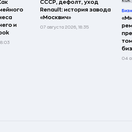
Как
СССР, дефолт, уход
мейного
Renault: история завода
Биз
неса
«Москвич»
«Мн
него и
рем
07 августа 2026, 18:35
bok
пре
том
08:03
би
04 а