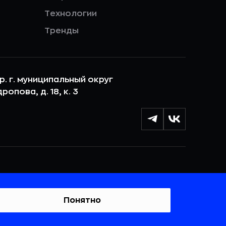
Технологии
Тренды
ер. г. муниципальный округ
опова, д. 18, к. 3
лы cookie с целью персонализации сервисов и
 веб-сайтом. Если вы не хотите, чтобы ваши
тывались, пожалуйста, ограничьте их использование в
Понятно