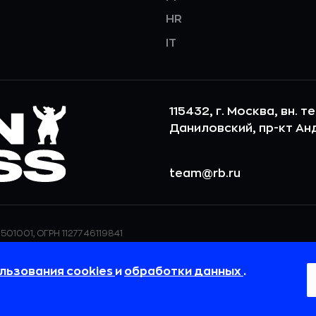
HR
IT
115432, г. Москва, вн. т
Даниловский, пр-кт Андр
team@rb.ru
501001, ОГРН 1127746119841
ерсональных данных,
ООО «РБточкаРУ» использует фай
дения о реализуемых
повышения удобства пользования
льзования cookies
и
обработки данных
.
 в
Политике в отношении
пользовательские данные обраба
своём браузере.