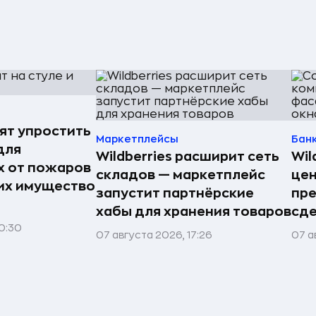
ят упростить
Маркетплейсы
Бан
для
Wildberries расширит сеть
Wil
 от пожаров
складов — маркетплейс
цен
 их имущество
запустит партнёрские
пр
хабы для хранения товаров
сде
0:30
07 августа 2026, 17:26
07 а