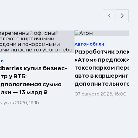
Автомобили
Разработчик электр
«Атом» предложил
ки
таксопаркам перед
dberries купил бизнес-
авто в каршеринг —
тр у ВТБ:
дополнительного д
едполагаемая сумма
лки — 13 млрд ₽
07 августа 2026, 16:00
вгуста 2026, 16:15