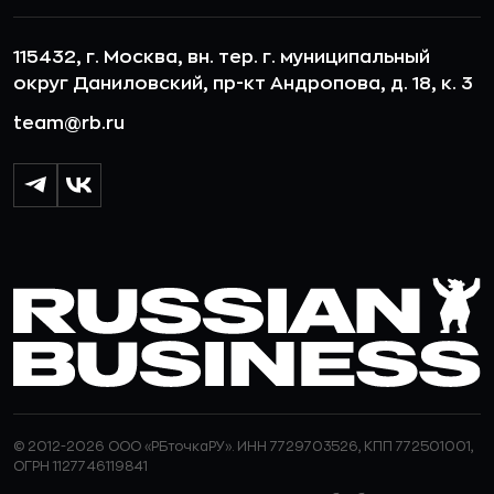
115432, г. Москва, вн. тер. г. муниципальный
округ Даниловский, пр-кт Андропова, д. 18, к. 3
team@rb.ru
© 2012-2026 ООО «РБточкаРУ». ИНН 7729703526, КПП 772501001,
ОГРН 1127746119841