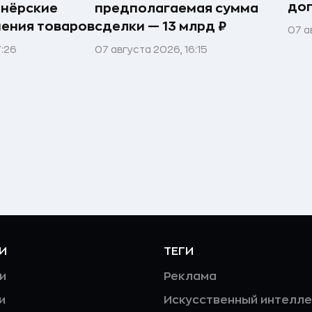
до
тнёрские
предполагаемая сумма
нения товаров
сделки — 13 млрд ₽
07 а
7:26
07 августа 2026, 16:15
И
ТЕГИ
и
Реклама
и
Искусственный интелле