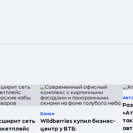
Авт
Раз
«А
Банки
так
асширит сеть
Wildberries купил бизнес-
авт
ркетплейс
центр у ВТБ: