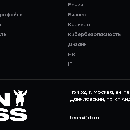
Банки
профайлы
Бизнес
ы
Карьера
сты
Кибербезопасность
Дизайн
HR
IT
115432, г. Москва, вн. т
Даниловский, пр-кт Андр
team@rb.ru