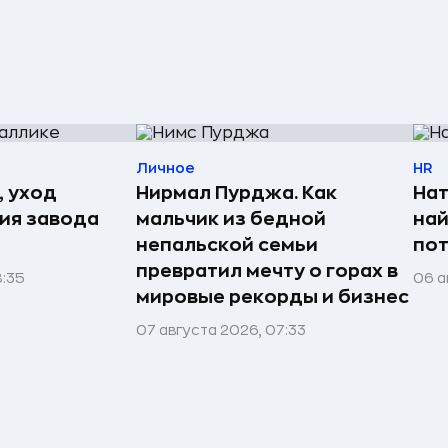
Личное
HR
, уход
Нирмал Пурджа. Как
Нат
рия завода
мальчик из бедной
най
непальской семьи
пот
превратил мечту о горах в
8:35
06 а
мировые рекорды и бизнес
07 августа 2026, 07:33