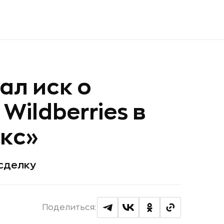
ал иск о
Wildberries в
кс»
сделку
Поделиться: