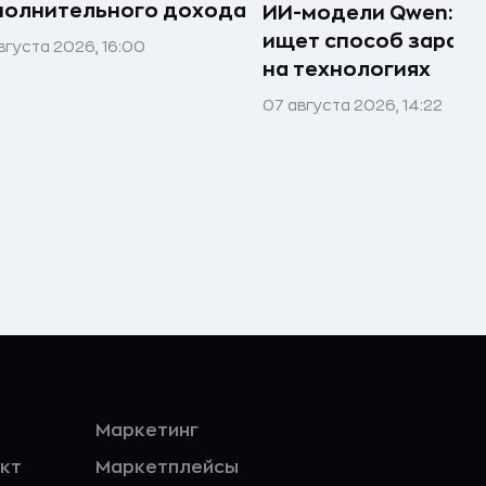
полнительного дохода
ИИ-модели Qwen: к
ищет способ зараб
вгуста 2026, 16:00
на технологиях
07 августа 2026, 14:22
Маркетинг
кт
Маркетплейсы