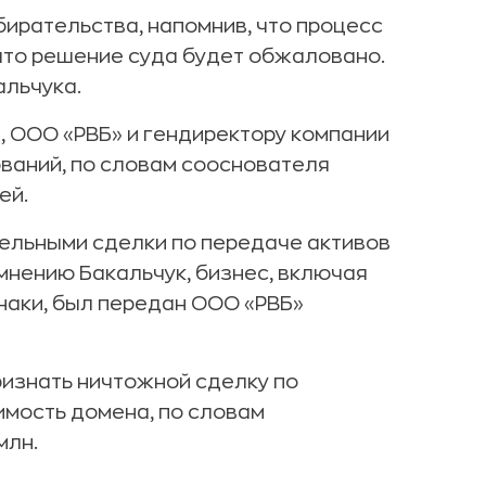
ирательства, напомнив, что процесс
что решение суда будет обжаловано.
альчука.
, ООО «РВБ» и гендиректору компании
ований, по словам сооснователя
ей.
тельными сделки по передаче активов
мнению Бакальчук, бизнес, включая
 знаки, был передан ООО «РВБ»
ризнать ничтожной сделку по
оимость домена, по словам
млн.