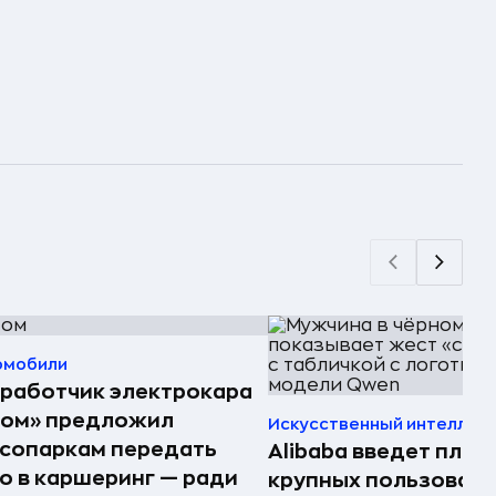
омобили
работчик электрокара
том» предложил
Искусственный интеллек
сопаркам передать
Alibaba введет плат
о в каршеринг — ради
крупных пользоват