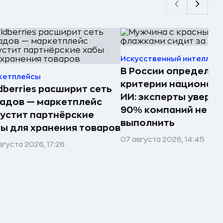
Искусственный интеллек
В России определил
кетплейсы
критерии национал
dberries расширит сеть
ИИ: эксперты увере
адов — маркетплейс
90% компаний не см
устит партнёрские
выполнить
ы для хранения товаров
07 августа 2026, 14:45
вгуста 2026, 17:26