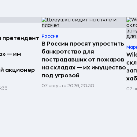
Россия
н претендент
В России просят упростить
Мар
банкротство для
» — им
Wil
пострадавших от пожаров
скл
на складах — их имущество
й акционер
зап
под угрозой
хаб
07 августа 2026, 20:30
5:35
07 а