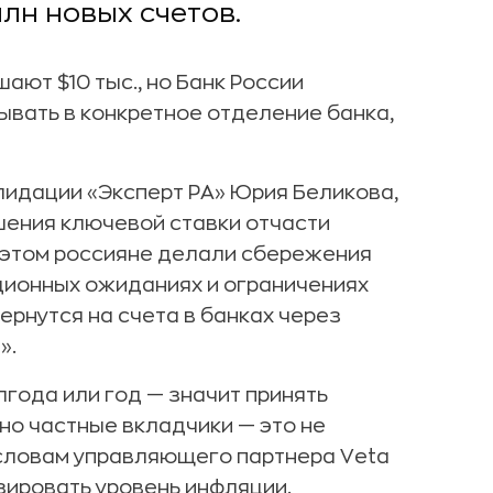
лн новых счетов.
ают $10 тыс., но Банк России
ывать в конкретное отделение банка,
идации «Эксперт РА» Юрия Беликова,
ения ключевой ставки отчасти
и этом россияне делали сбережения
ционных ожиданиях и ограничениях
вернутся на счета в банках через
».
лгода или год — значит принять
 но частные вкладчики — это не
 словам управляющего партнера Veta
ировать уровень инфляции.