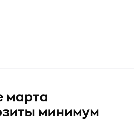
е марта
озиты минимум