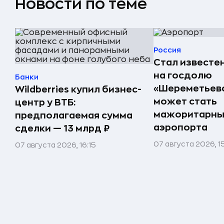
Новости по теме
Россия
Стал известе
на госдолю
Банки
«Шереметьево
Wildberries купил бизнес-
может стать
центр у ВТБ:
мажоритарны
предполагаемая сумма
аэропорта
сделки — 13 млрд ₽
07 августа 2026, 1
07 августа 2026, 16:15