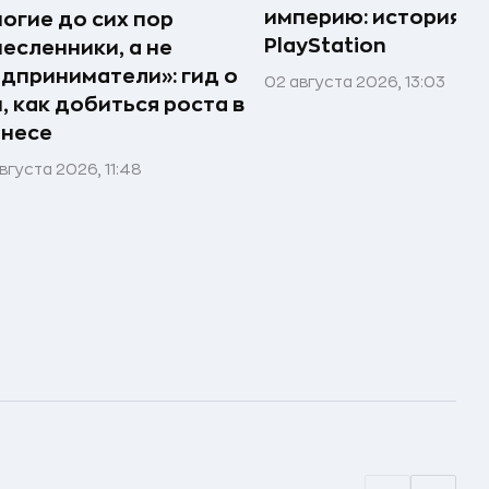
империю: история
огие до сих пор
PlayStation
есленники, а не
дприниматели»: гид о
02 августа 2026, 13:03
, как добиться роста в
знесе
вгуста 2026, 11:48