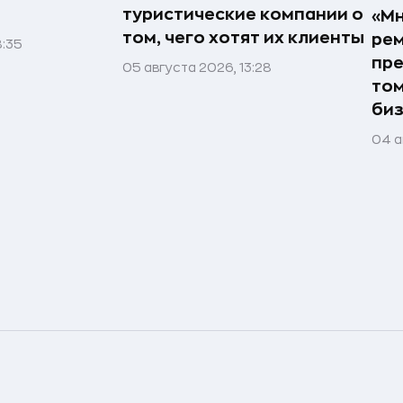
туристические компании о
«Мн
том, чего хотят их клиенты
рем
8:35
пре
05 августа 2026, 13:28
том
би
04 а