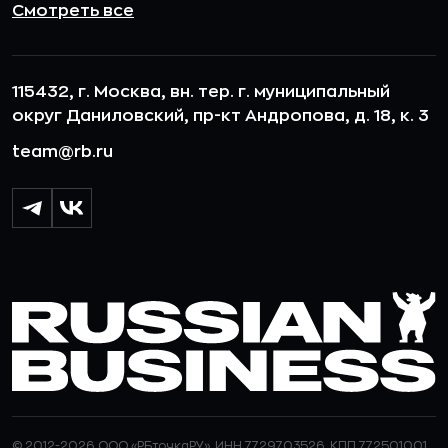
Смотреть все
115432, г. Москва, вн. тер. г. муниципальный
округ Даниловский, пр-кт Андропова, д. 18, к. 3
team@rb.ru
© 2012-2026 ООО «РБточкаРУ». ИНН 7729703526, КПП 772501001,