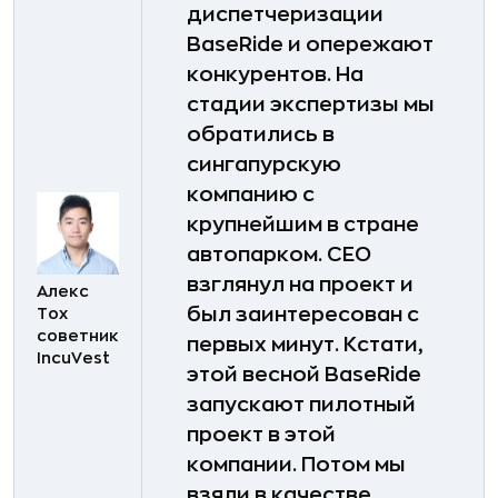
диспетчеризации
BaseRide и опережают
конкурентов. На
стадии экспертизы мы
обратились в
сингапурскую
компанию с
крупнейшим в стране
автопарком. CEO
взглянул на проект и
Алекc
был заинтересован с
Тох
советник
первых минут. Кстати,
IncuVest
этой весной BaseRide
запускают пилотный
проект в этой
компании. Потом мы
взяли в качестве