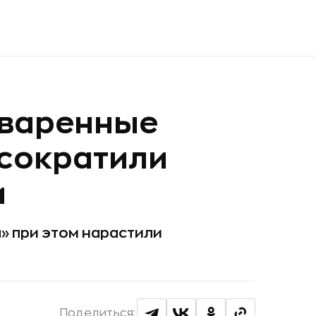
оваренные
 сократили
и
а» при этом нарастили
Поделиться: