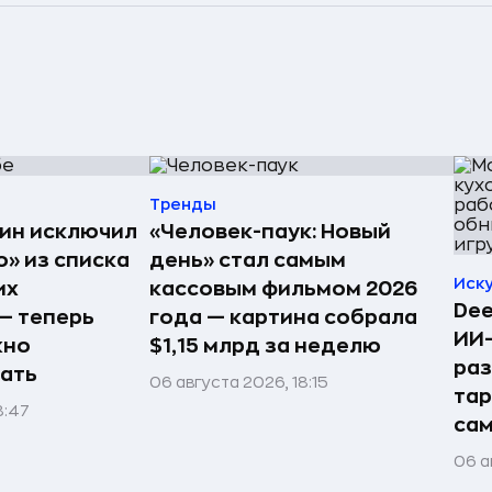
Тренды
ин исключил
«Человек-паук: Новый
» из списка
день» стал самым
Иск
их
кассовым фильмом 2026
Dee
— теперь
года — картина собрала
ИИ-
жно
$1,15 млрд за неделю
раз
ать
06 августа 2026, 18:15
тар
8:47
сам
06 а