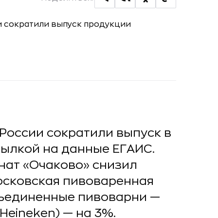
России сократили выпуск в
сылкой на данные ЕГАИС.
нат «Очаково» снизил
осковская пивоваренная
бъединенные пивоварни —
Heineken) — на 3%.