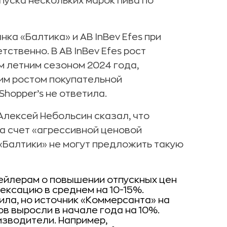
уска нескольких марок пива по
ка «Балтика» и AB InBev Efes при
тственно. В AB InBev Efes рост
 летним сезоном 2024 года,
им ростом покупательной
Shopper’s не ответила.
Алексей Небольсин сказал, что
а счет «агрессивной ценовой
 «Балтики» не могут предложить такую
ейлерам о повышении отпускных цен
ексацию в среднем на 10-15%.
ила, но источник «Коммерсанта» на
в выросли в начале года на 10%.
изводители. Например,