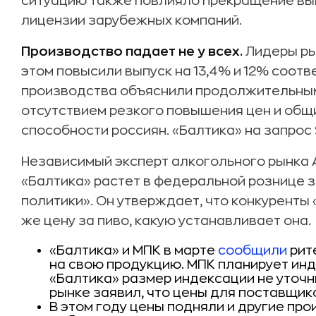
ситуацию также повлияло прекращение вып
лицензии зарубежных компаний.
Производство падает не у всех.
Лидеры рын
этом повысили выпуск на 13,4% и 12% соотве
производства объяснили продолжительным
отсутствием резкого повышения цен и общ
способности россиян. «Балтика» на запрос 
Независимый эксперт алкогольного рынка 
«Балтика» растет в федеральной рознице з
политики». Он утверждает, что конкуренты
же цену за пиво, какую устанавливает она.
«Балтика» и МПК в марте
сообщили
рит
на свою продукцию. МПК планирует инд
«Балтика» размер индексации не уточн
рынке заявил, что цены для поставщико
В этом году цены подняли и другие про