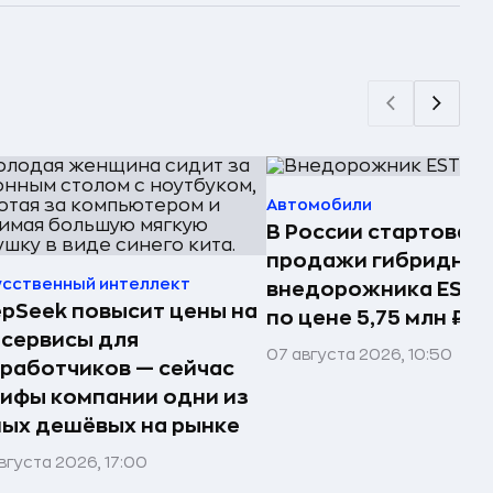
Автомобили
В России стартовал
продажи гибридног
усственный интеллект
внедорожника ESTE
pSeek повысит цены на
по цене 5,75 млн ₽
сервисы для
07 августа 2026, 10:50
работчиков — сейчас
ифы компании одни из
ых дешёвых на рынке
вгуста 2026, 17:00