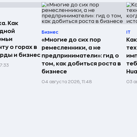
а. Как
едной
Бизнес
IT
емьи
«Многие до сих пор
Как
ту о горах в
ремесленники, а не
те
рды и бизнес
предприниматели»: гид о
имп
том, как добиться роста в
теб
7:33
бизнесе
Hua
04 августа 2026, 11:48
03 а