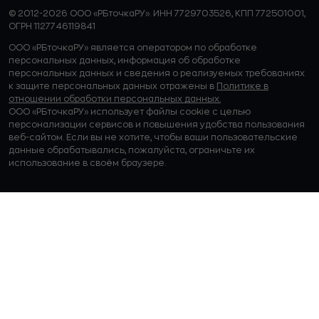
© 2012-2026 ООО «РБточкаРУ». ИНН 7729703526, КПП 772501001,
ОГРН 1127746119841
ООО «РБточкаРУ» является оператором по обработке
персональных данных, информация об обработке
персональных данных и сведения о реализуемых требованиях
к защите персональных данных отражены в
Политике в
отношении обработки персональных данных.
ООО «РБточкаРУ» использует файлы cookie с целью
персонализации сервисов и повышения удобства пользования
веб-сайтом. Если вы не хотите, чтобы ваши пользовательские
данные обрабатывались, пожалуйста, ограничьте их
использование в своём браузере.