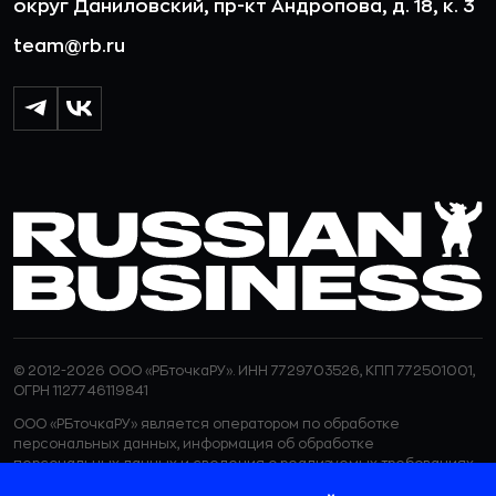
округ Даниловский, пр-кт Андропова, д. 18, к. 3
team@rb.ru
© 2012-2026 ООО «РБточкаРУ». ИНН 7729703526, КПП 772501001,
ОГРН 1127746119841
ООО «РБточкаРУ» является оператором по обработке
персональных данных, информация об обработке
персональных данных и сведения о реализуемых требованиях
к защите персональных данных отражены в
Политике в