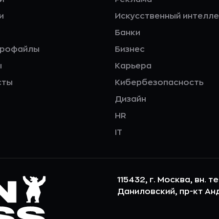
и
Искусственный интелле
Банки
профайлы
Бизнес
ы
Карьера
сты
Кибербезопасность
Дизайн
HR
IT
115432, г. Москва, вн. т
Даниловский, пр-кт Андр