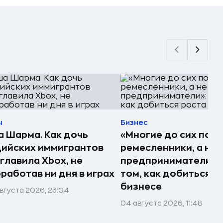
ы
Бизнес
 Шарма. Как дочь
«Многие до сих пор
ийских иммигрантов
ремесленники, а не
главила Xbox, не
предприниматели»: 
работав ни дня в играх
том, как добиться р
бизнесе
вгуста 2026, 23:04
04 августа 2026, 11:48