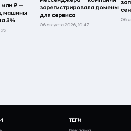
зап
 млн ₽ —
зарегистрировала домены
сен
яц машины
для сервиса
06 а
на 3%
06 августа 2026, 10:47
:35
И
ТЕГИ
и
Реклама