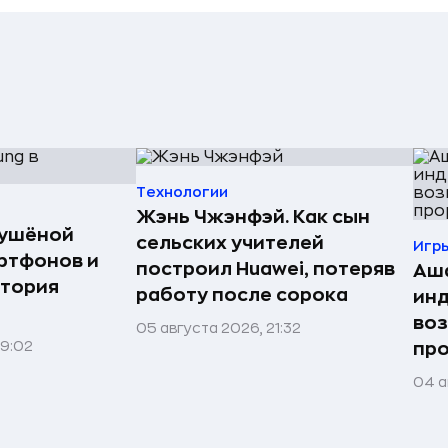
Технологии
Жэнь Чжэнфэй. Как сын
сушёной
сельских учителей
Игр
ртфонов и
построил Huawei, потеряв
Аша
стория
работу после сорока
инд
воз
05 августа 2026, 21:32
09:02
про
04 а