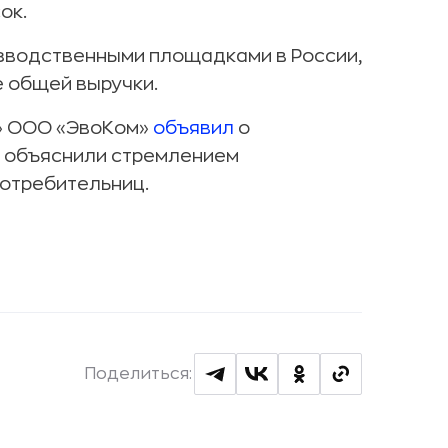
ок.
изводственными площадками в России,
е общей выручки.
» ООО «ЭвоКом»
объявил
о
д объяснили стремлением
потребительниц.
Поделиться: