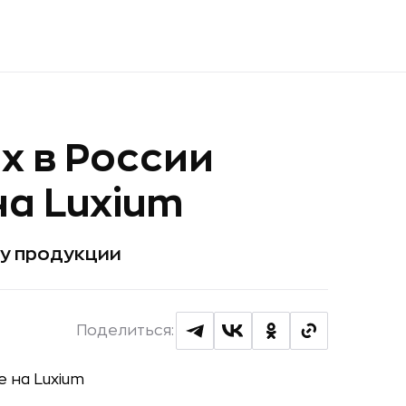
x в России
на Luxium
ну продукции
Поделиться: