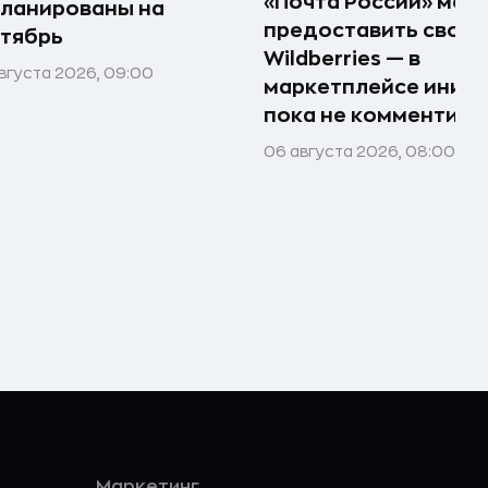
«Почта России» мож
ланированы на
предоставить свои 
тябрь
Wildberries — в
вгуста 2026, 09:00
маркетплейсе иниц
пока не комментир
06 августа 2026, 08:00
Маркетинг