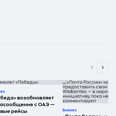
нес
беда» возобновляет
иасообщение с ОАЭ —
Бизнес
вые рейсы