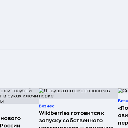
Биз
Бизнес
«По
Wildberries готовится к
ав
 нового
запуску собственного
пер
 России
мессенджера — компания