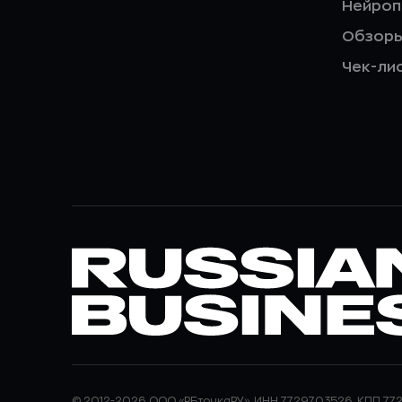
Нейро
Обзор
Чек-ли
© 2012-2026 ООО «РБточкаРУ». ИНН 7729703526, КПП 772