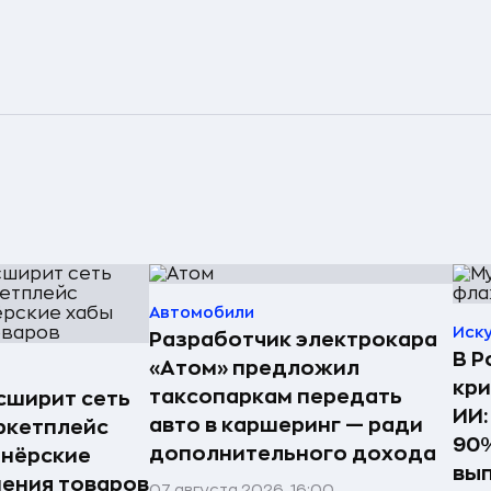
Автомобили
Иск
Разработчик электрокара
В Р
«Атом» предложил
кри
таксопаркам передать
асширит сеть
ИИ:
авто в каршеринг — ради
ркетплейс
90%
дополнительного дохода
тнёрские
вы
нения товаров
07 августа 2026, 16:00