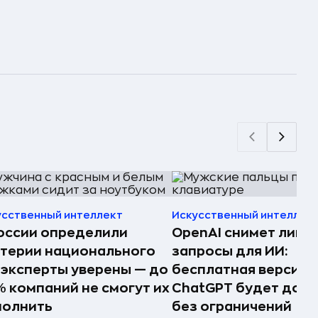
усственный интеллект
Искусственный интеллек
оссии определили
OpenAI снимет лими
терии национального
запросы для ИИ:
 эксперты уверены — до
бесплатная версия
 компаний не смогут их
ChatGPT будет дост
полнить
без ограничений