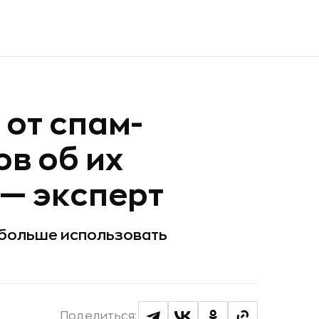
 от спам-
ов об их
— эксперт
 больше использовать
Поделиться: