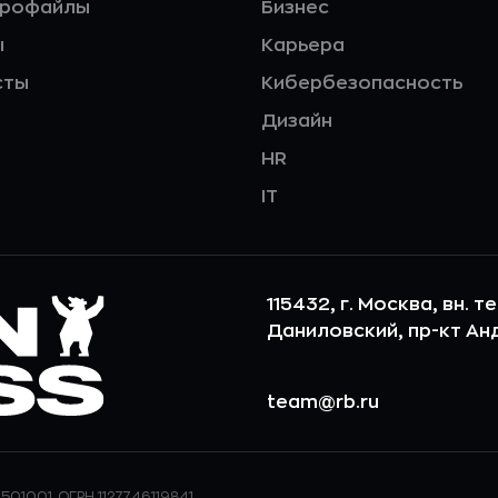
профайлы
Бизнес
ы
Карьера
сты
Кибербезопасность
Дизайн
HR
IT
115432, г. Москва, вн. т
Даниловский, пр-кт Андр
team@rb.ru
501001, ОГРН 1127746119841