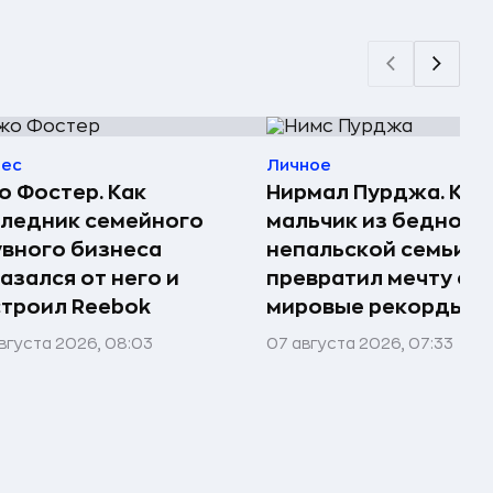
нес
Личное
 Фостер. Как
Нирмал Пурджа. Как
ледник семейного
мальчик из бедной
вного бизнеса
непальской семьи
азался от него и
превратил мечту о г
троил Reebok
мировые рекорды и 
вгуста 2026, 08:03
07 августа 2026, 07:33