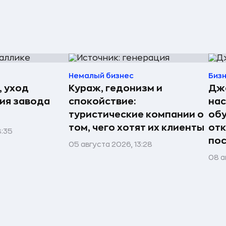
Немалый бизнес
Биз
, уход
Кураж, гедонизм и
Джо
рия завода
спокойствие:
нас
туристические компании о
обу
том, чего хотят их клиенты
отк
8:35
пос
05 августа 2026, 13:28
08 а