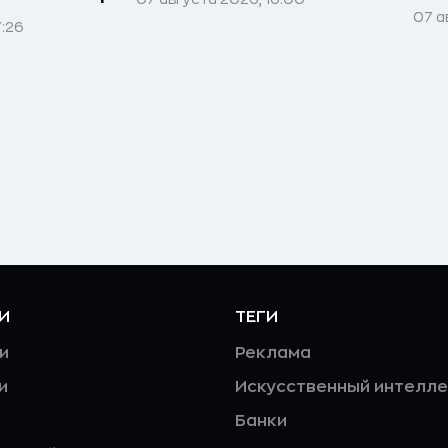
07 а
7:26
И
ТЕГИ
и
Реклама
и
Искусственный интелле
Банки