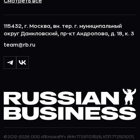
Смотреть все
115432, г. Москва, вн. тер. г. муниципальный
округ Даниловский, пр-кт Андропова, д. 18, к. 3
team@rb.ru
© 2012-2026 ООО «РБточкаРУ». ИНН 7729703526, КПП 772501001,