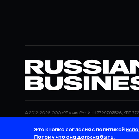
© 2012-2026 ООО «РБточкаРУ». ИНН 7729703526, КПП 772
ООО «РБточкаРУ» является оператором по обработке п
информация об обработке персональных данных и све
Это кнопка согласия с политикой
испо
требованиях к защите персональных данных отражены
обработки персональных данных.
Потому что она должна быть.