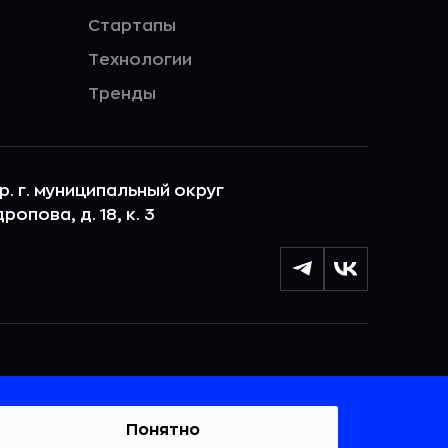
Стартапы
Технологии
Тренды
ер. г. муниципальный округ
опова, д. 18, к. 3
лы cookie с целью персонализации сервисов и
 веб-сайтом. Если вы не хотите, чтобы ваши
тывались, пожалуйста, ограничьте их использование в
Понятно