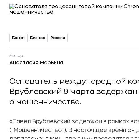
Банки
Бизнес
Россия
Автор:
Анастасия Марьина
Основатель международной ко
Врублевский 9 марта задержан 
о мошенничестве.
«Павел Врублевский задержан в рамках воз
("Мошенничество"). В настоящее время он
департамент МВД, где с ним проводятся с