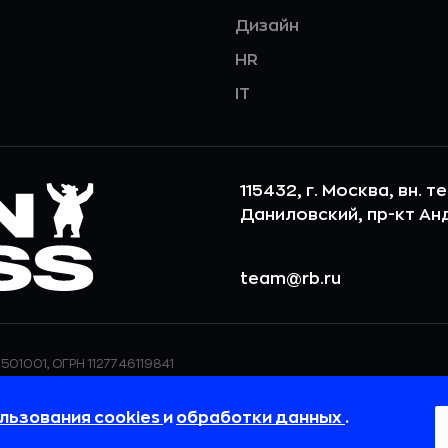
Дизайн
HR
IT
115432, г. Москва, вн. т
Даниловский, пр-кт Андр
team@rb.ru
501001, ОГРН 1127746119841
ерсональных данных,
ООО «РБточкаРУ» использует фай
дения о реализуемых
повышения удобства пользования
льзования cookies
и
обработки данных
.
 в
Политике в отношении
пользовательские данные обраба
своём браузере.