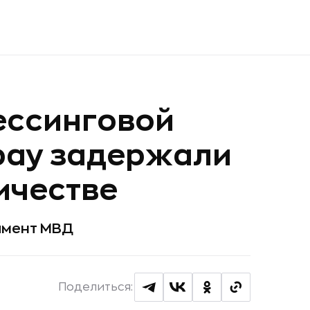
ессинговой
pay задержали
ичестве
амент МВД
Поделиться: