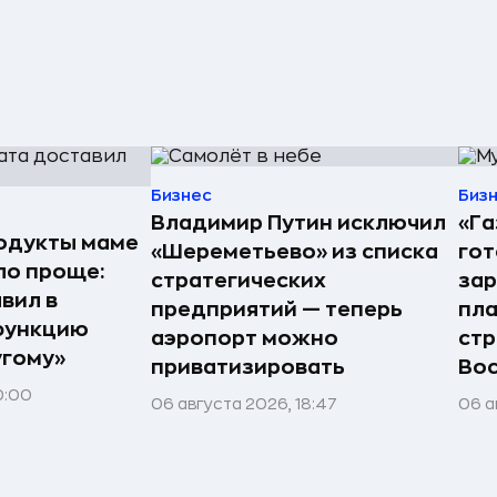
Бизнес
Биз
Владимир Путин исключил
«Г
одукты маме
«Шереметьево» из списка
гот
ло проще:
стратегических
зар
вил в
предприятий — теперь
пла
функцию
аэропорт можно
стр
угому»
приватизировать
Вос
0:00
06 августа 2026, 18:47
06 а