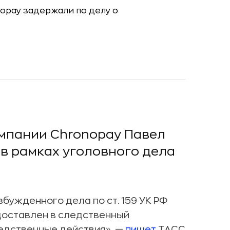
мпании Chronopay Павел
в рамках уголовного дела
бужденного дела по ст. 159 УК РФ
 доставлен в следственный
ледственные действия», —
пишет
ТАСС