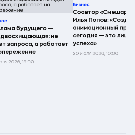
Бизнес
Соавтор «Смешарик
Илья Попов: «Созда
ное
анимационный прое
клама будущего —
сегодня — это лишь
едвосхищающая: не
успеха»
т запроса, а работает
 опережение
20 июля 2026, 10:00
юля 2026, 19:00