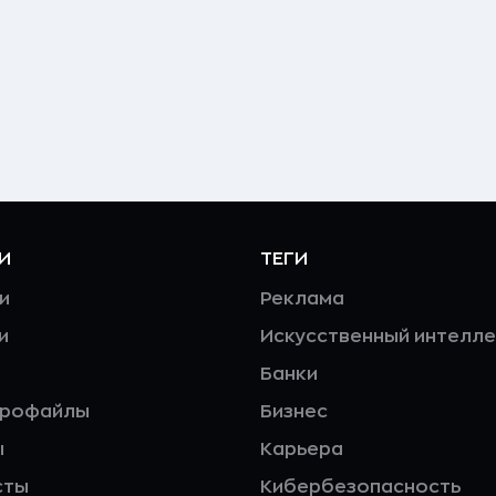
И
ТЕГИ
и
Реклама
и
Искусственный интелле
Банки
профайлы
Бизнес
ы
Карьера
сты
Кибербезопасность