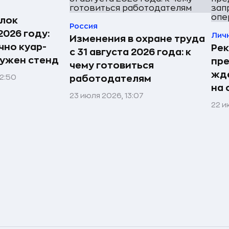
лок
Россия
2026 году:
Лич
Изменения в охране труда
чно куар-
Ре
с 31 августа 2026 года: к
нужен стенд
пр
чему готовиться
жде
22:50
работодателям
на
23 июля 2026, 13:07
22 и