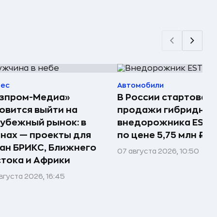
нес
Автомобили
азпром-Медиа»
В России стартовал
овится выйти на
продажи гибридног
убежный рынок: в
внедорожника ESTE
нах — проекты для
по цене 5,75 млн ₽
ан БРИКС, Ближнего
07 августа 2026, 10:50
тока и Африки
вгуста 2026, 16:45