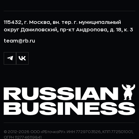
115432, г. Москва, вн. тер. г. муниципальный
округ Даниловский, пр-кт Андропова, д. 18, к. 3
team@rb.ru
© 2012-2026 ООО «РБточкаРУ». ИНН 7729703526, КПП 772501001,
ОГРН 1127746119841