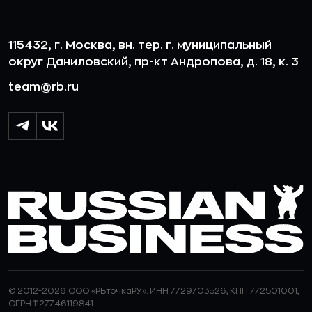
115432, г. Москва, вн. тер. г. муниципальный
округ Даниловский, пр-кт Андропова, д. 18, к. 3
team@rb.ru
© 2012-2026 ООО «РБточкаРУ». ИНН 7729703526, КПП 772501001,
ОГРН 1127746119841