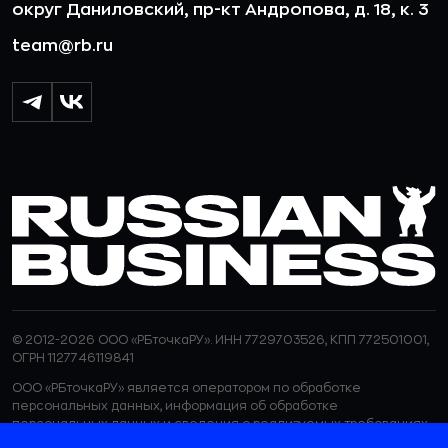
округ Даниловский, пр-кт Андропова, д. 18, к. 3
team@rb.ru
© 2012-2026 ООО «РБточкаРУ». ИНН 7729703526, КПП 772501001,
ОГРН 1127746119841
ООО «РБточкаРУ» является оператором по обработке
персональных данных, информация об обработке
персональных данных и сведения о реализуемых требованиях
к защите персональных данных отражены в
Политике в