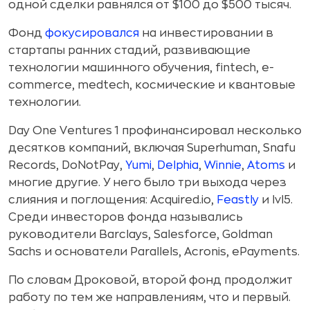
одной сделки равнялся от $100 до $500 тысяч.
Фонд
фокусировался
на инвестировании в
стартапы ранних стадий, развивающие
технологии машинного обучения, fintech, e-
commerce, medtech, космические и квантовые
технологии.
Day One Ventures 1 профинансировал несколько
десятков компаний, включая Superhuman, Snafu
Records,
DoNotPay,
Yumi
,
Delphia
,
Winnie
,
Atoms
и
многие другие. У него было три выхода через
слияния и поглощения: Acquired.io,
Feastly
и lvl5.
Среди инвесторов фонда назывались
руководители Barclays, Salesforce, Goldman
Sachs и основатели Parallels, Acronis, ePayments.
По словам Дроковой, второй фонд продолжит
работу по тем же направлениям, что и первый.