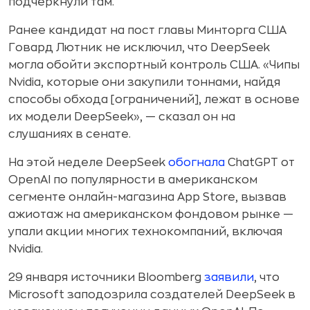
подчеркнули там.
Ранее кандидат на пост главы Минторга США
Говард Лютник не исключил, что DeepSeek
могла обойти экспортный контроль США. «Чипы
Nvidia, которые они закупили тоннами, найдя
способы обхода [ограничений], лежат в основе
их модели DeepSeek», — сказал он на
слушаниях в сенате.
На этой неделе DeepSeek
обогнала
ChatGPT от
OpenAI по популярности в американском
сегменте онлайн-магазина App Store, вызвав
ажиотаж на американском фондовом рынке —
упали акции многих технокомпаний, включая
Nvidia.
29 января источники Bloomberg
заявили
, что
Microsoft заподозрила создателей DeepSeek в