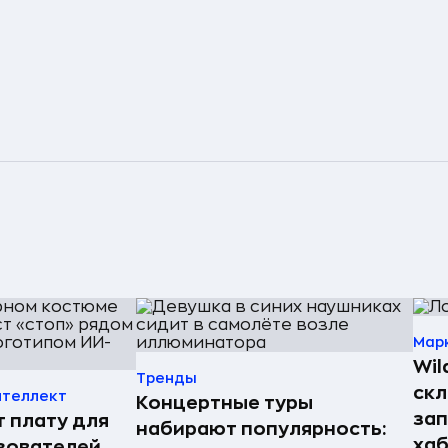
Мар
Wil
Тренды
скл
нтеллект
Концертные туры
зап
т плату для
набирают популярность:
хаб
зователей