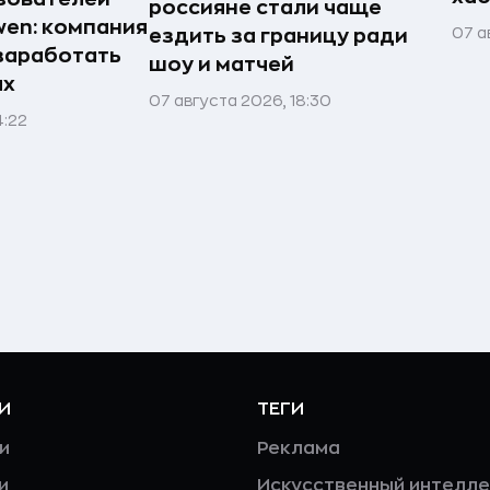
россияне стали чаще
en: компания
07 а
ездить за границу ради
заработать
шоу и матчей
ях
07 августа 2026, 18:30
4:22
И
ТЕГИ
и
Реклама
и
Искусственный интелле