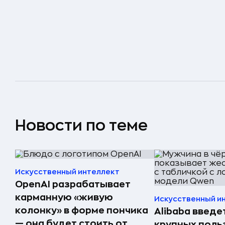
Новости по теме
Искусственный интеллект
OpenAI разрабатывает
карманную «живую
Искусственный и
колонку» в форме пончика
Alibaba введе
— она будет стоить от
крупных поль