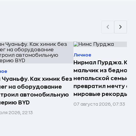
Личное
Нирмал Пурджа. Как
мальчик из бедной
ное
непальской семьи
 Чуаньфу. Как химик без
превратил мечту о г
ег на оборудование
мировые рекорды и 
строил автомобильную
перию BYD
07 августа 2026, 07:33
юля 2026, 22:13