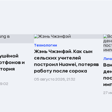
Технологии
Жэнь Чжэнфэй. Как сын
сушёной
сельских учителей
Лич
ртфонов и
построил Huawei, потеряв
Ван
стория
работу после сорока
ден
по
05 августа 2026, 21:32
09:02
им
27 и