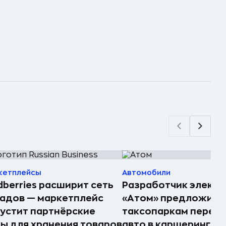
кетплейсы
Автомобили
dberries расширит сеть
Разработчик электр
адов — маркетплейс
«Атом» предложил
устит партнёрские
таксопаркам перед
ы для хранения товаров
авто в каршеринг —