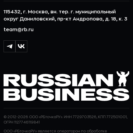
115432, г. Москва, вн. тер. г. муниципальный
округ Даниловский, пр-кт Андропова, д. 18, к. 3
team@rb.ru
© 2012-2026 ООО «РБточкаРУ». ИНН 7729703526, КПП 772501001,
ОГРН 1127746119841
ООО «РБточкаРУ» является оператором по обработке