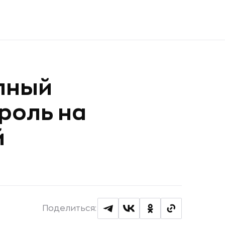
лный
роль на
й
Поделиться: