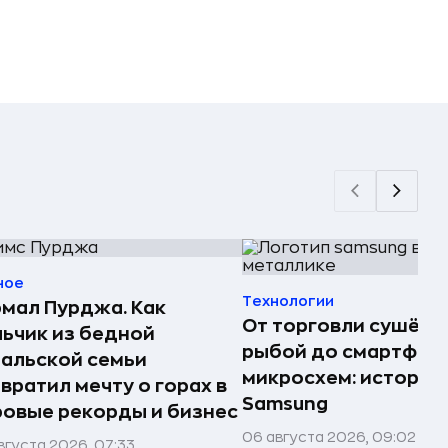
ное
Технологии
мал Пурджа. Как
От торговли сушёно
ьчик из бедной
рыбой до смартфоно
альской семьи
микросхем: история
вратил мечту о горах в
Samsung
овые рекорды и бизнес
06 августа 2026, 09:02
вгуста 2026, 07:33