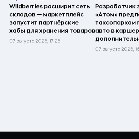
Wildberries расширит сеть
Разработчик 
складов — маркетплейс
«Атом» пред
запустит партнёрские
таксопаркам 
хабы для хранения товаров
авто в карше
дополнитель
07 августа 2026, 17:26
07 августа 2026, 1