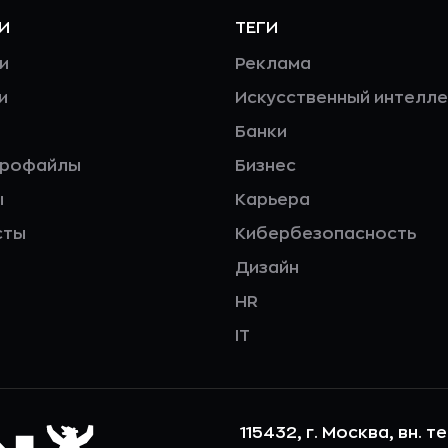
И
ТЕГИ
и
Реклама
и
Искусственный интелле
Банки
профайлы
Бизнес
ы
Карьера
сты
Кибербезопасность
Дизайн
HR
IT
115432, г. Москва, вн. т