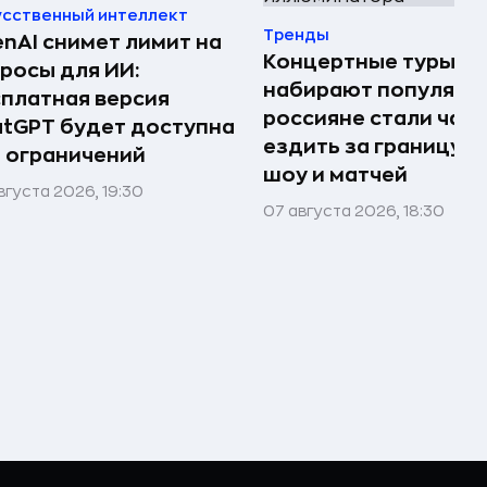
усственный интеллект
Тренды
nAI снимет лимит на
Концертные туры
росы для ИИ:
набирают популярно
платная версия
россияне стали чащ
tGPT будет доступна
ездить за границу р
 ограничений
шоу и матчей
вгуста 2026, 19:30
07 августа 2026, 18:30