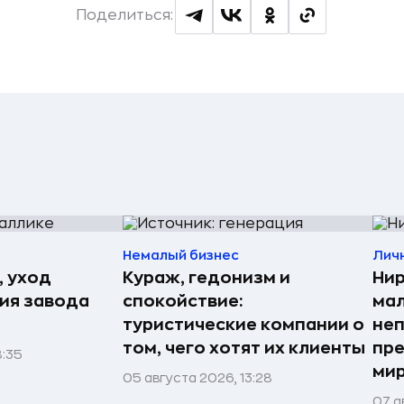
Поделиться:
Немалый бизнес
Лич
, уход
Кураж, гедонизм и
Нир
рия завода
спокойствие:
мал
туристические компании о
неп
том, чего хотят их клиенты
пре
8:35
мир
05 августа 2026, 13:28
07 а