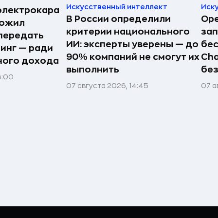
Искусственный интеллект
Иск
электрокара
В России определили
Ope
ложил
критерии национального
зап
передать
ИИ: эксперты уверены — до
бес
ринг — ради
90% компаний не смогут их
Cha
ного дохода
выполнить
без
6:00
07 августа 2026, 14:45
07 а