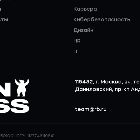
ы
Карьера
сты
Кибербезопасность
Дизайн
HR
IT
115432, г. Москва, вн. т
Даниловский, пр-кт Андр
team@rb.ru
501001, ОГРН 1127746119841