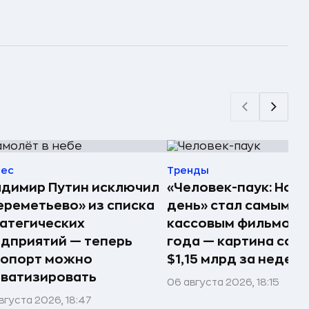
нес
Тренды
димир Путин исключил
«Человек-паук: Нов
реметьево» из списка
день» стал самым
атегических
кассовым фильмом 
дприятий — теперь
года — картина соб
ропорт можно
$1,15 млрд за недел
ватизировать
06 августа 2026, 18:15
вгуста 2026, 18:47