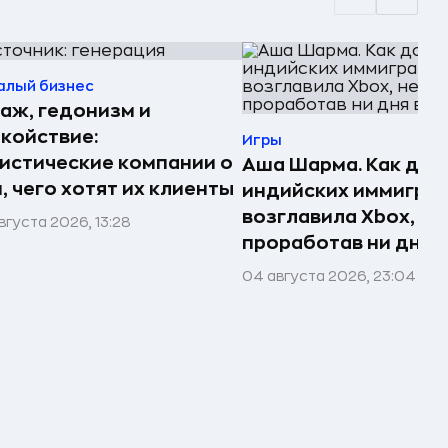
алый бизнес
аж, гедонизм и
койствие:
Игры
истические компании о
Аша Шарма. Как доч
, чего хотят их клиенты
индийских иммигра
возглавила Xbox, не
вгуста 2026, 13:28
проработав ни дня в
04 августа 2026, 23:04