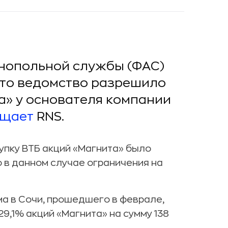
нопольной службы (ФАС)
что ведомство разрешило
та» у основателя компании
бщает
RNS.
упку ВТБ акций «Магнита» было
о в данном случае ограничения на
а в Сочи, прошедшего в феврале,
9,1% акций «Магнита» на сумму 138