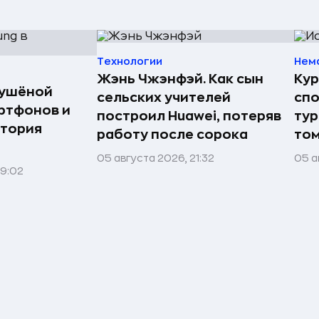
Технологии
Нем
Жэнь Чжэнфэй. Как сын
Кур
сушёной
сельских учителей
спо
ртфонов и
построил Huawei, потеряв
тур
стория
работу после сорока
том
05 августа 2026, 21:32
05 а
09:02