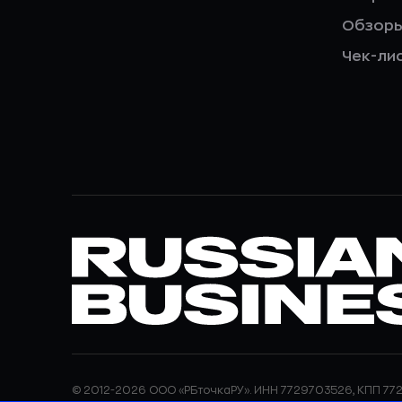
Обзор
Чек-ли
© 2012-2026 ООО «РБточкаРУ». ИНН 7729703526, КПП 772