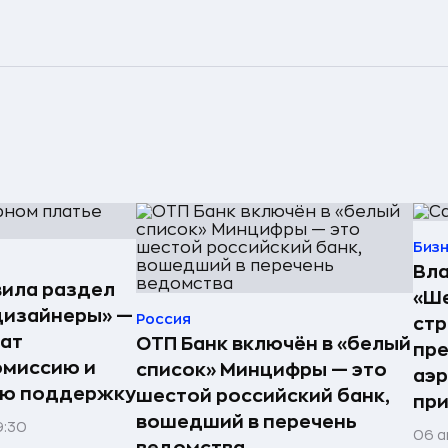
Биз
Вла
ила раздел
«Ше
дизайнеры» —
Россия
стр
ат
ОТП Банк включён в «белый
пре
омиссию и
список» Минцифры — это
аэ
ую поддержку
шестой российский банк,
при
вошедший в перечень
9:30
06 а
ведомства