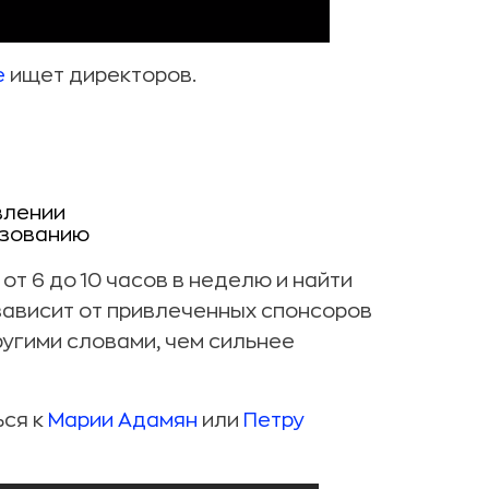
e
ищет директоров.
влении
азованию
 от 6 до 10 часов в неделю и найти
зависит от привлеченных спонсоров
ругими словами, чем сильнее
ся к
Марии Адамян
или
Петру