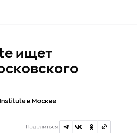
ute ищет
осковского
nstitute в Москве
Поделиться: