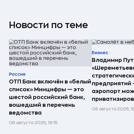
Новости по теме
Бизнес
Владимир Пут
«Шереметьево
Россия
стратегическ
ОТП Банк включён в «белый
предприятий 
список» Минцифры — это
аэропорт мо
шестой российский банк,
приватизиров
вошедший в перечень
06 августа 2026, 1
ведомства
06 августа 2026, 19:15