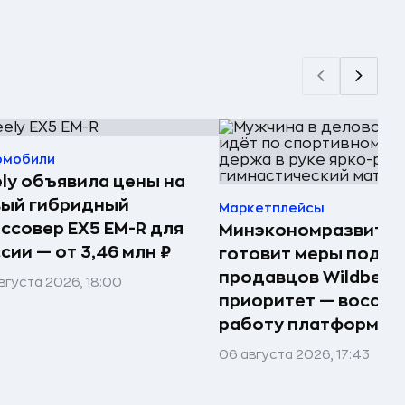
омобили
ly объявила цены на
вый гибридный
Маркетплейсы
ссовер EX5 EM-R для
Минэкономразвития
сии — от 3,46 млн ₽
готовит меры подд
продавцов Wildberri
вгуста 2026, 18:00
приоритет — восста
работу платформы
06 августа 2026, 17:43