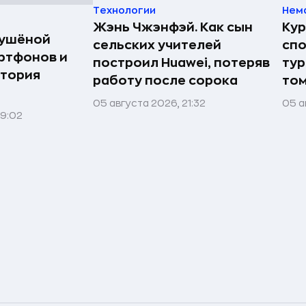
Технологии
Нем
Жэнь Чжэнфэй. Как сын
Кур
сушёной
сельских учителей
спо
ртфонов и
построил Huawei, потеряв
тур
стория
работу после сорока
том
05 августа 2026, 21:32
05 а
09:02