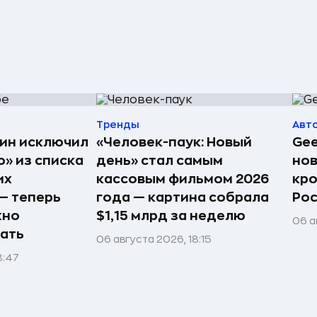
Тренды
Авт
ин исключил
«Человек-паук: Новый
Gee
» из списка
день» стал самым
но
их
кассовым фильмом 2026
кро
— теперь
года — картина собрала
Рос
жно
$1,15 млрд за неделю
06 а
ать
06 августа 2026, 18:15
8:47