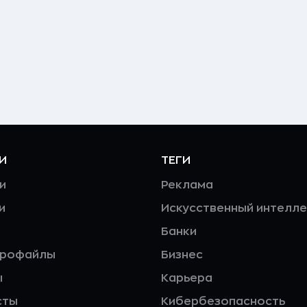
И
ТЕГИ
и
Реклама
и
Искусственный интелле
Банки
профайлы
Бизнес
ы
Карьера
сты
Кибербезопасность