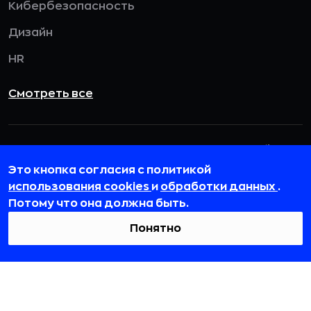
Кибербезопасность
Дизайн
HR
Смотреть все
115432, г. Москва, вн. тер. г. муниципальный
округ Даниловский, пр-кт Андропова, д. 18, к. 3
Это кнопка согласия с политикой
использования cookies
и
обработки данных
.
team@rb.ru
Потому что она должна быть.
Понятно