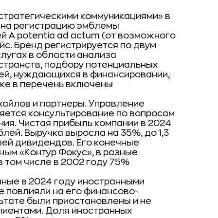
 стратегическими коммуникациями» в
т на регистрацию эмблемы
ей А potentia ad actum (от возможного
йс. Бренд регистрируется по двум
услугах в области анализа
странств, подбору потенциальных
ей, нуждающихся в финансировании,
же в перечень включены
айлов и партнеры. Управление
яется консультирование по вопросам
ия. Чистая прибыль компании в 2024
блей. Выручка выросла на 35%, до 1,3
лей дивидендов. Его конечные
ым «Контур Фокус», в разные
 том числе в 2002 году 75%
нные в 2024 году иностранными
е повлияли на его финансово-
ьтате были приостановлены и не
лиентами. Доля иностранных