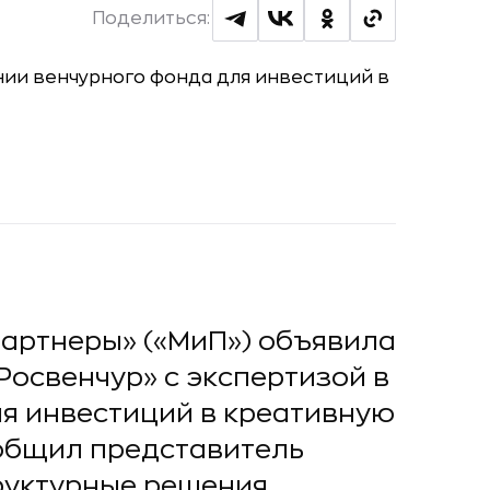
Поделиться:
партнеры» («МиП») объявила
Росвенчур» с экспертизой в
ля инвестиций в креативную
ообщил представитель
руктурные решения