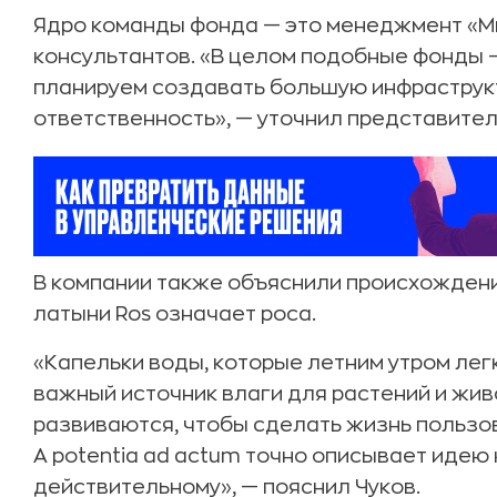
Ядро команды фонда — это менеджмент «Ми
консультантов. «В целом подобные фонды 
планируем создавать большую инфраструкт
ответственность», — уточнил представител
В компании также объяснили происхождени
латыни Ros означает роса.
«Капельки воды, которые летним утром легк
важный источник влаги для растений и жив
развиваются, чтобы сделать жизнь пользо
A potentia ad actum точно описывает идею
действительному», — пояснил Чуков.