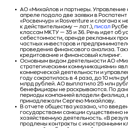
АО «Михайлов и партнеры. Управление
апреле подало две заявки в Роспатен
«Росвенчур» и Rosventure и слогана к н
к действительному — лат.),
писал
Русбе
классам МКТУ — 35 и 36. Речь идет об 
себестоимости, аренде рекламных про
частных инвесторов и предпринимател
проведения финансового анализа. Так
кредитование и финансовый клиринг.
Основным видом деятельности АО «Мих
стратегическими коммуникациями» явл
коммерческой деятельности и управлен
году сократилась в 4 раза, до 10 млн ру
млрд рублей. АО выплатило 25 млн руб
бенефициары не раскрываются. По данн
периоды компанией владели физлица, в
принадлежали Сергею Михайлову.
В отчете общества указано, что введе
государствами санкции существенно н
хозяйственную деятельность. «В резул
продлены контракты с иностранными к