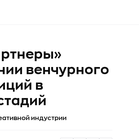
артнеры»
нии венчурного
иций в
стадий
реативной индустрии