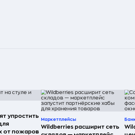
ят упростить
Маркетплейсы
Бан
для
Wildberries расширит сеть
Wil
 от пожаров
складов — маркетплейс
цен