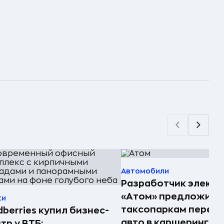
Автомобили
Разработчик электр
«Атом» предложил
ки
таксопаркам перед
dberries купил бизнес-
авто в каршеринг —
тр у ВТБ: