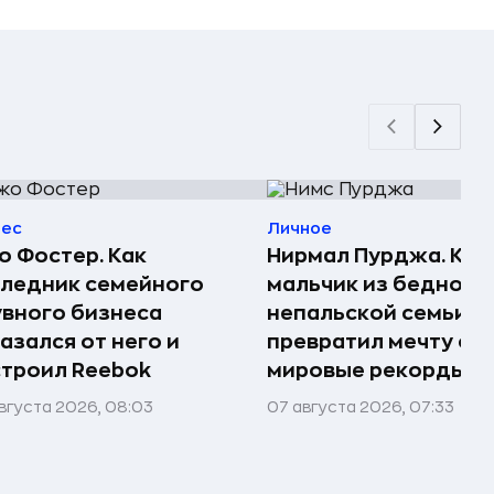
нес
Личное
 Фостер. Как
Нирмал Пурджа. Как
ледник семейного
мальчик из бедной
вного бизнеса
непальской семьи
азался от него и
превратил мечту о г
троил Reebok
мировые рекорды и 
вгуста 2026, 08:03
07 августа 2026, 07:33