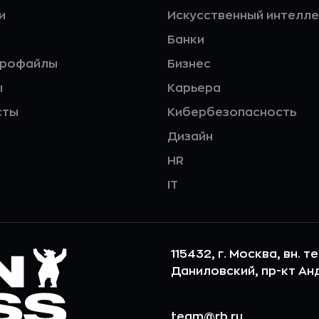
и
Искусственный интелле
Банки
профайлы
Бизнес
ы
Карьера
сты
Кибербезопасность
Дизайн
HR
IT
115432, г. Москва, вн. т
Даниловский, пр-кт Андр
team@rb.ru