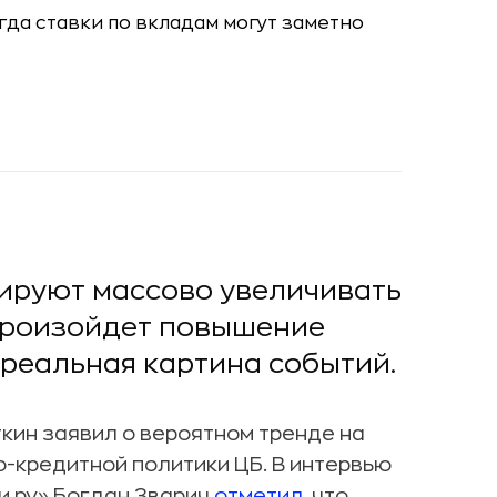
нируют массово увеличивать
 произойдет повышение
 реальная картина событий.
кин заявил о вероятном тренде на
кредитной политики ЦБ. В интервью
и.ру» Богдан Зварич
отметил
, что