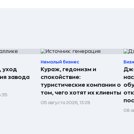
Немалый бизнес
Биз
, уход
Кураж, гедонизм и
Джо
рия завода
спокойствие:
нас
туристические компании о
обу
том, чего хотят их клиенты
отк
8:35
пос
05 августа 2026, 13:28
08 а