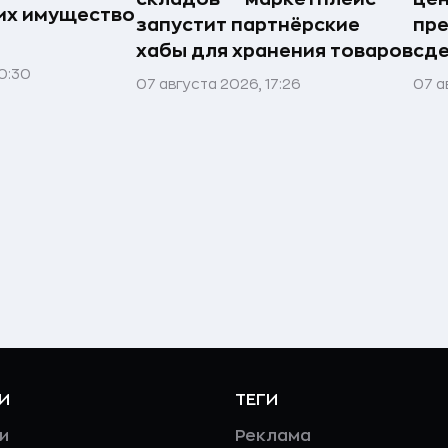
 их имущество
запустит партнёрские
пр
хабы для хранения товаров
сде
0:30
07 августа 2026, 17:26
07 а
И
ТЕГИ
и
Реклама