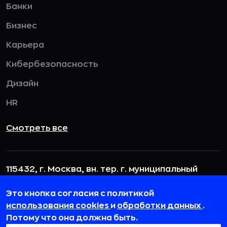
Банки
Бизнес
Карьера
Кибербезопасность
Дизайн
HR
Смотреть все
115432, г. Москва, вн. тер. г. муниципальный
округ Даниловский, пр-кт Андропова, д. 18, к. 3
Это кнопка согласия с политикой
team@rb.ru
использования cookies
и
обработки данных
.
Потому что она должна быть.