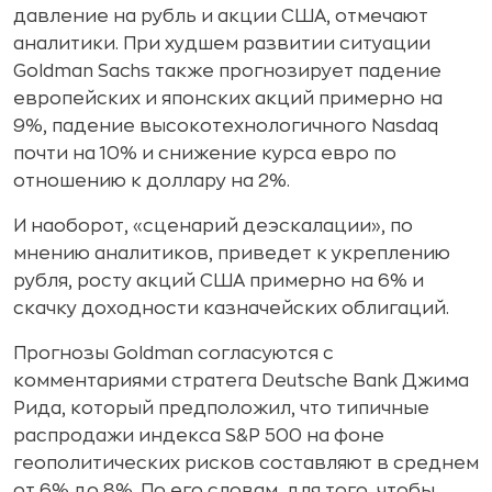
давление на рубль и акции США, отмечают
аналитики. При худшем развитии ситуации
Goldman Sachs также прогнозирует падение
европейских и японских акций примерно на
9%, падение высокотехнологичного Nasdaq
почти на 10% и снижение курса евро по
отношению к доллару на 2%.
И наоборот, «сценарий деэскалации», по
мнению аналитиков, приведет к укреплению
рубля, росту акций США примерно на 6% и
скачку доходности казначейских облигаций.
Прогнозы Goldman согласуются с
комментариями стратега Deutsche Bank Джима
Рида, который предположил, что типичные
распродажи индекса S&P 500 на фоне
геополитических рисков составляют в среднем
от 6% до 8%. По его словам, для того, чтобы