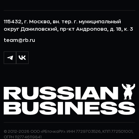
115432, г. Москва, вн. тер. г. муниципальный
округ Даниловский, пр-кт Андропова, д. 18, к. 3
team@rb.ru
© 2012-2026 ООО «РБточкаРУ». ИНН 7729703526, КПП 772501001,
ОГРН 1127746119841