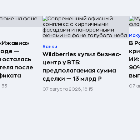
Иск
«Ижавиа»
В Р
Банки
ходе —
кри
Wildberries купил бизнес-
 осталась
ИИ:
центр у ВТБ:
теля после
90%
предполагаемая сумма
фиката
вы
сделки — 13 млрд ₽
3:33
07 а
07 августа 2026, 16:15