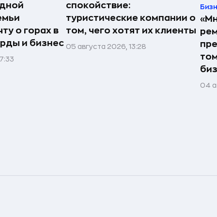
едной
спокойствие:
Биз
емьи
туристические компании о
«Мн
ту о горах в
том, чего хотят их клиенты
рем
рды и бизнес
пре
05 августа 2026, 13:28
том
7:33
би
04 а