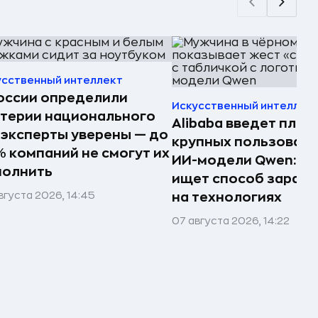
усственный интеллект
оссии определили
Искусственный интеллек
терии национального
Alibaba введет плат
 эксперты уверены — до
крупных пользоват
 компаний не смогут их
ИИ-модели Qwen: к
полнить
ищет способ зараб
вгуста 2026, 14:45
на технологиях
07 августа 2026, 14:22