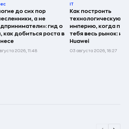
нес
IT
огие до сих пор
Как построить
есленники, а не
технологическую
дприниматели»: гид о
империю, когда про
, как добиться роста в
тебя весь рынок: ис
знесе
Huawei
вгуста 2026, 11:48
03 августа 2026, 18:27