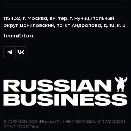
115432, г. Москва, вн. тер. г. муниципальный
округ Даниловский, пр-кт Андропова, д. 18, к. 3
team@rb.ru
© 2012-2026 ООО «РБточкаРУ». ИНН 7729703526, КПП 772501001,
ОГРН 1127746119841