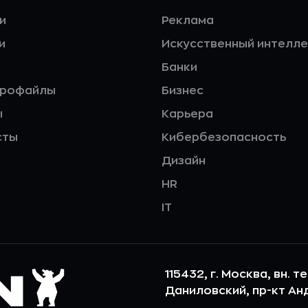
и
Реклама
и
Искусственный интелле
Банки
профайлы
Бизнес
ы
Карьера
сты
Кибербезопасность
Дизайн
HR
IT
115432, г. Москва, вн. т
Даниловский, пр-кт Андр