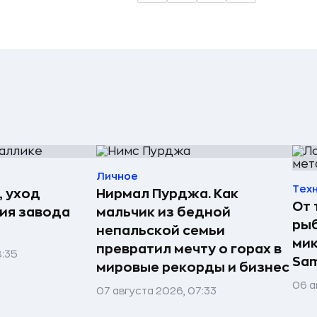
Личное
Тех
, уход
Нирмал Пурджа. Как
От 
рия завода
мальчик из бедной
рыб
непальской семьи
мик
превратил мечту о горах в
8:35
Sa
мировые рекорды и бизнес
06 а
07 августа 2026, 07:33