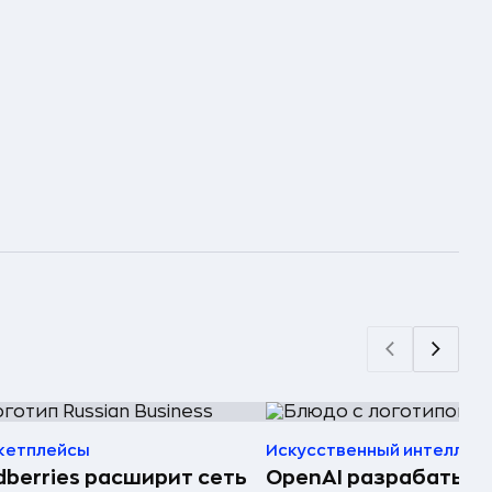
кетплейсы
Искусственный интеллек
dberries расширит сеть
OpenAI разрабатыв