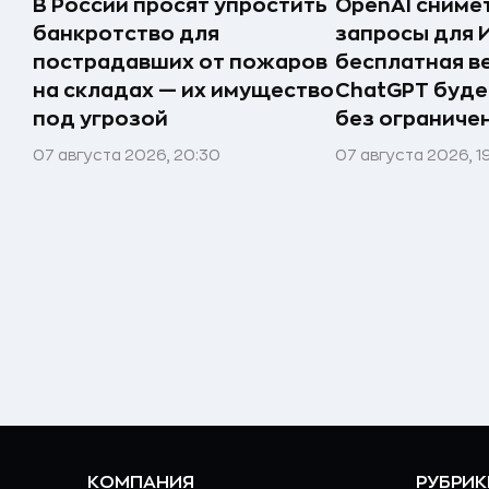
В России просят упростить
OpenAI сниме
банкротство для
запросы для 
пострадавших от пожаров
бесплатная в
на складах — их имущество
ChatGPT буде
под угрозой
без ограниче
07 августа 2026, 20:30
07 августа 2026, 1
КОМПАНИЯ
РУБРИК