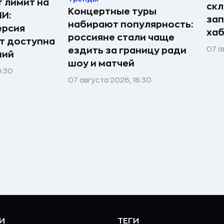
т лимит на
скл
Концертные туры
ИИ:
зап
набирают популярность:
ерсия
хаб
россияне стали чаще
т доступна
07 а
ездить за границу ради
ний
шоу и матчей
9:30
07 августа 2026, 18:30
И
ТЕГИ