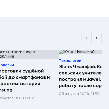
Технологии
нологии
Жэнь Чжэнфэй. Как 
торговли сушёной
сельских учителей
ой до смартфонов и
построил Huawei, по
росхем: история
работу после сорок
msung
05 августа 2026, 21:32
вгуста 2026, 09:02