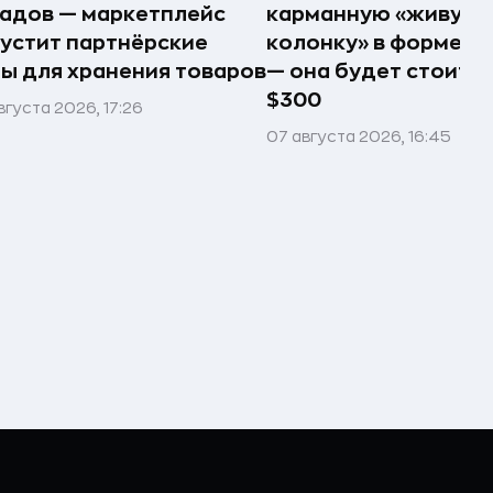
адов — маркетплейс
карманную «живую
устит партнёрские
колонку» в форме п
ы для хранения товаров
— она будет стоить 
$300
вгуста 2026, 17:26
07 августа 2026, 16:45