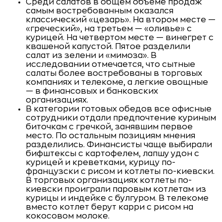
Среди салатов в общем объёме продаж
самым востребованным оказался
классический «цезарь». На втором месте —
«греческий», на третьем — «оливье» с
курицей. На четвертом месте — винегрет с
квашеной капустой. Пятое разделили
салат из зелени и «мимоза». В
исследовании отмечается, что сытные
салаты более востребованы в торговых
компаниях и телекоме, а легкие овощные
— в финансовых и банковских
организациях.
В категории готовых обедов все офисные
сотрудники отдали предпочтение куриным
биточкам с гречкой, занявшим первое
место. По остальным позициям мнения
разделились. Финансисты чаще выбирали
бифштексы с картофелем, лапшу удон с
курицей и креветками, курицу по-
французски с рисом и котлеты по-киевски.
В торговых организациях котлеты по-
киевски проиграли паровым котлетам из
курицы и индейке с булгуром. В телекоме
вместо котлет берут карри с рисом на
кокосовом молоке.